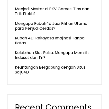
Menjadi Master di PKV Games: Tips dan
Trik Efektif
Mengapa Rubah4d Jadi Pilihan Utama
para Penjudi Cerdas?
Rubah 4D: Rekayasa Imajinasi Tanpa
Batas
Kelebihan Slot Pulsa: Mengapa Memilih
Indosat dan Tri?
Keuntungan Bergabung dengan Situs
Salju4D
Recent Comments