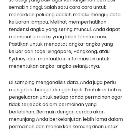
semakin tinggi. Salah satu cara cara untuk
menaikkan peluang adalah melalui menguji data
keluaran lampau. Melihat memperhatikan
tendensi angka yang sering muncul, Anda dapat
membuat prediksi yang lebih terinformasi.
Pastikan untuk mencatat angka-angka yang
keluar dari togel Singapore, Hongkong, atau
Sydney, dan manfaatkan informasi ini untuk
menentukan angka-angka selanjutnya.
Di samping menganalisis data, Anda juga perlu
mengelola budget dengan bijak. Tentukan batas
pengeluaran untuk setiap ronda permainan agar
tidak terjebak dalam permainan yang
berlebihan. Bermain dengan cerdas akan
menunjang Anda berkelanjutan lebih lama dalam
permainan dan menaikkan kemungkinan untuk