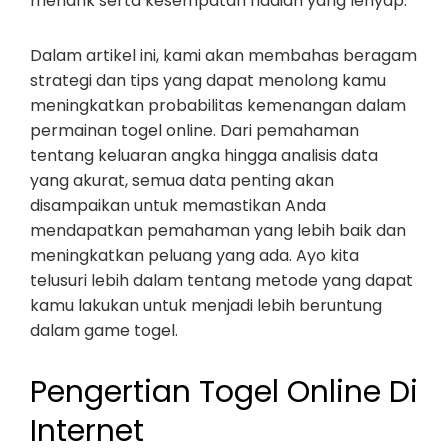
menarik serta kesempatan hadiah yang lenyap.
Dalam artikel ini, kami akan membahas beragam
strategi dan tips yang dapat menolong kamu
meningkatkan probabilitas kemenangan dalam
permainan togel online. Dari pemahaman
tentang keluaran angka hingga analisis data
yang akurat, semua data penting akan
disampaikan untuk memastikan Anda
mendapatkan pemahaman yang lebih baik dan
meningkatkan peluang yang ada. Ayo kita
telusuri lebih dalam tentang metode yang dapat
kamu lakukan untuk menjadi lebih beruntung
dalam game togel.
Pengertian Togel Online Di
Internet