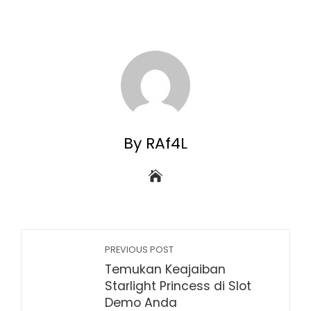
By RAf4L
PREVIOUS POST
Temukan Keajaiban
Starlight Princess di Slot
Demo Anda