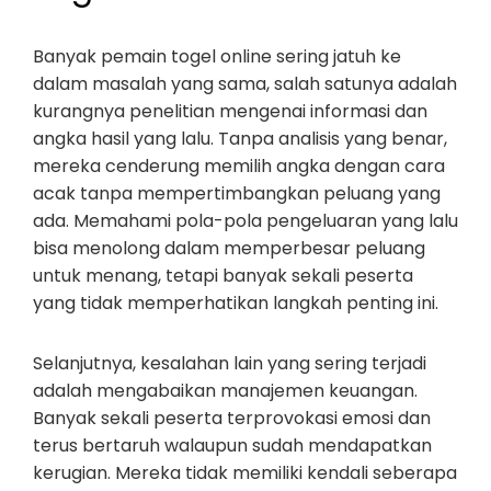
Banyak pemain togel online sering jatuh ke
dalam masalah yang sama, salah satunya adalah
kurangnya penelitian mengenai informasi dan
angka hasil yang lalu. Tanpa analisis yang benar,
mereka cenderung memilih angka dengan cara
acak tanpa mempertimbangkan peluang yang
ada. Memahami pola-pola pengeluaran yang lalu
bisa menolong dalam memperbesar peluang
untuk menang, tetapi banyak sekali peserta
yang tidak memperhatikan langkah penting ini.
Selanjutnya, kesalahan lain yang sering terjadi
adalah mengabaikan manajemen keuangan.
Banyak sekali peserta terprovokasi emosi dan
terus bertaruh walaupun sudah mendapatkan
kerugian. Mereka tidak memiliki kendali seberapa