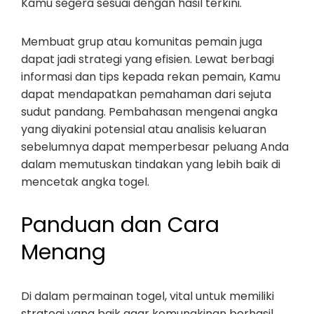
Kamu segera sesuai dengan hasil terkini.
Membuat grup atau komunitas pemain juga
dapat jadi strategi yang efisien. Lewat berbagi
informasi dan tips kepada rekan pemain, Kamu
dapat mendapatkan pemahaman dari sejuta
sudut pandang. Pembahasan mengenai angka
yang diyakini potensial atau analisis keluaran
sebelumnya dapat memperbesar peluang Anda
dalam memutuskan tindakan yang lebih baik di
mencetak angka togel.
Panduan dan Cara
Menang
Di dalam permainan togel, vital untuk memiliki
strategi yang baik agar kemungkinan berhasil