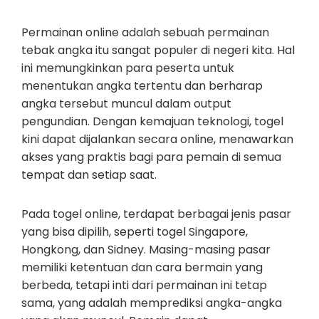
Permainan online adalah sebuah permainan
tebak angka itu sangat populer di negeri kita. Hal
ini memungkinkan para peserta untuk
menentukan angka tertentu dan berharap
angka tersebut muncul dalam output
pengundian. Dengan kemajuan teknologi, togel
kini dapat dijalankan secara online, menawarkan
akses yang praktis bagi para pemain di semua
tempat dan setiap saat.
Pada togel online, terdapat berbagai jenis pasar
yang bisa dipilih, seperti togel Singapore,
Hongkong, dan Sidney. Masing-masing pasar
memiliki ketentuan dan cara bermain yang
berbeda, tetapi inti dari permainan ini tetap
sama, yang adalah memprediksi angka-angka