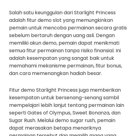
Salah satu keunggulan dari Starlight Princess
adalah fitur demo slot yang memungkinkan
pemain untuk mencoba permainan secara gratis
sebelum bertaruh dengan uang asli. Dengan
memiliki akun demo, pemain dapat menikmati
semua fitur permainan tanpa risiko finansial. Ini
adalah kesempatan yang sangat baik untuk
memahami mekanisme permainan, fitur bonus,
dan cara memenangkan hadiah besar.
Fitur demo Starlight Princess juga memberikan
kesempatan untuk bersenang-senang sambil
mempelajari lebih lanjut tentang permainan lain
seperti Gates of Olympus, Sweet Bonanza, dan
Sugar Rush. Melalui demo sugar rush, pemain
dapat merasakan betapa menariknya
permainan tersebut dan memilih mana yang