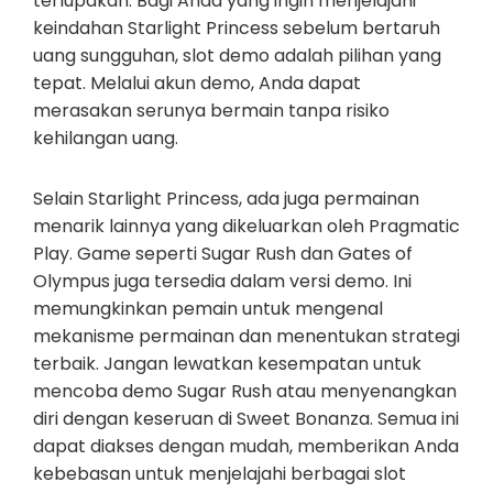
terlupakan. Bagi Anda yang ingin menjelajahi
keindahan Starlight Princess sebelum bertaruh
uang sungguhan, slot demo adalah pilihan yang
tepat. Melalui akun demo, Anda dapat
merasakan serunya bermain tanpa risiko
kehilangan uang.
Selain Starlight Princess, ada juga permainan
menarik lainnya yang dikeluarkan oleh Pragmatic
Play. Game seperti Sugar Rush dan Gates of
Olympus juga tersedia dalam versi demo. Ini
memungkinkan pemain untuk mengenal
mekanisme permainan dan menentukan strategi
terbaik. Jangan lewatkan kesempatan untuk
mencoba demo Sugar Rush atau menyenangkan
diri dengan keseruan di Sweet Bonanza. Semua ini
dapat diakses dengan mudah, memberikan Anda
kebebasan untuk menjelajahi berbagai slot