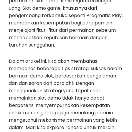
permainan slot tanpa kehilangan kehilangan
uang. Slot demo game, khususnya dari
pengembang terkemuka seperti Pragmatic Play,
memberikan kesempatan bagi para pemain
menjelajahi fitur-fitur dari permainan sebelum
mendapatkan keputusan bermain dengan
taruhan sungguhan.
Dalam artikel ini, kita akan membahas
membahas beberapa tips strategi sukses dalam
bermain demo slot, berdasarkan pengalaman
dan dan saran dari para ahli. Dengan
menggunakan strategi yang tepat saat
memainkan slot demo tidak hanya dapat
berpotensi menyempurnakan kesempatan
untuk menang, tetapi juga menolong pemain
mengetahui mekanisme permainan yang lebih
dalam. Mari kita explore rahasia untuk meraih