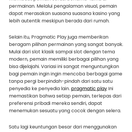
permainan. Melalui pengalaman visual, pemain
dapat merasakan suasana suasana kasino yang
lebih autentik meskipun berada dari rumah.
Selain itu, Pragmatic Play juga memberikan
beragam pilihan permainan yang sangat banyak.
Mulai dari slot klasik sampai slot dengan tema
modern, pemain memiliki berbagai pilihan yang
bisa dijelajahi. Variasi ini sangat menguntungkan
bagi pemain ingin ingin mencoba berbagai game
tanpa pergi berpindah-pindah dari satu satu
penyedia ke penyedia lain.
pragmatic play
Ini
memastikan bahwa setiap pemain, terlepas dari
preferensi pribadi mereka sendiri, dapat
menemukan sesuatu yang cocok dengan selera.
Satu lagi keuntungan besar dari menggunakan