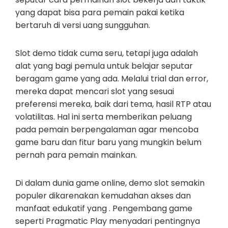
yang dapat bisa para pemain pakai ketika
bertaruh di versi uang sungguhan.
Slot demo tidak cuma seru, tetapi juga adalah
alat yang bagi pemula untuk belajar seputar
beragam game yang ada. Melalui trial dan error,
mereka dapat mencari slot yang sesuai
preferensi mereka, baik dari tema, hasil RTP atau
volatilitas. Hal ini serta memberikan peluang
pada pemain berpengalaman agar mencoba
game baru dan fitur baru yang mungkin belum
pernah para pemain mainkan.
Di dalam dunia game online, demo slot semakin
populer dikarenakan kemudahan akses dan
manfaat edukatif yang . Pengembang game
seperti Pragmatic Play menyadari pentingnya