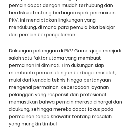
pemain dapat dengan mudah terhubung dan
berdiskusi tentang berbagai aspek permainan
PKV. Ini menciptakan lingkungan yang
mendukung, di mana para pemula bisa belajar
dari pemain berpengalaman.
Dukungan pelanggan di PKV Games juga menjadi
salah satu faktor utama yang membuat
permainan ini diminati. Tim dukungan siap
membantu pemain dengan berbagai masalah,
mulai dari kendala teknis hingga pertanyaan
mengenai permainan. Keberadaan layanan
pelanggan yang responsif dan profesional
memastikan bahwa pemain merasa dihargai dan
didukung, sehingga mereka dapat fokus pada
permainan tanpa khawatir tentang masalah
yang mungkin timbul.