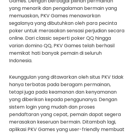
Games. Dengan berbagai pilihan permainan
yang menarik dan pengalaman bermain yang
memuaskan, PKV Games menawarkan
segalanya yang dibutuhkan oleh para pecinta
poker untuk merasakan sensasi perjudian secara
online. Dari classic seperti poker QQ hingga
varian domino QQ, PKV Games telah berhasil
memikat hati banyak pemain di seluruh
Indonesia.
Keunggulan yang ditawarkan oleh situs PKV tidak
hanya terbatas pada beragam permainan,
tetapi juga pada keamanan dan kenyamanan
yang diberikan kepada penggunanya. Dengan
sistem login yang mudah dan proses
pendaftaran yang cepat, pemain dapat segera
merasakan keseruan bermain. Ditambah lagi,
aplikasi PKV Games yang user-friendly membuat