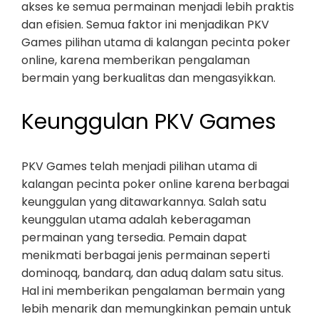
akses ke semua permainan menjadi lebih praktis
dan efisien. Semua faktor ini menjadikan PKV
Games pilihan utama di kalangan pecinta poker
online, karena memberikan pengalaman
bermain yang berkualitas dan mengasyikkan.
Keunggulan PKV Games
PKV Games telah menjadi pilihan utama di
kalangan pecinta poker online karena berbagai
keunggulan yang ditawarkannya. Salah satu
keunggulan utama adalah keberagaman
permainan yang tersedia. Pemain dapat
menikmati berbagai jenis permainan seperti
dominoqq, bandarq, dan aduq dalam satu situs.
Hal ini memberikan pengalaman bermain yang
lebih menarik dan memungkinkan pemain untuk