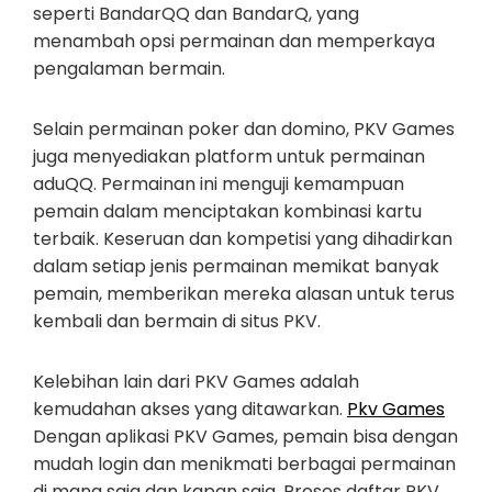
seperti BandarQQ dan BandarQ, yang
menambah opsi permainan dan memperkaya
pengalaman bermain.
Selain permainan poker dan domino, PKV Games
juga menyediakan platform untuk permainan
aduQQ. Permainan ini menguji kemampuan
pemain dalam menciptakan kombinasi kartu
terbaik. Keseruan dan kompetisi yang dihadirkan
dalam setiap jenis permainan memikat banyak
pemain, memberikan mereka alasan untuk terus
kembali dan bermain di situs PKV.
Kelebihan lain dari PKV Games adalah
kemudahan akses yang ditawarkan.
Pkv Games
Dengan aplikasi PKV Games, pemain bisa dengan
mudah login dan menikmati berbagai permainan
di mana saja dan kapan saja. Proses daftar PKV