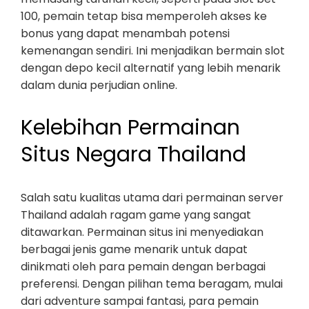
100, pemain tetap bisa memperoleh akses ke
bonus yang dapat menambah potensi
kemenangan sendiri. Ini menjadikan bermain slot
dengan depo kecil alternatif yang lebih menarik
dalam dunia perjudian online.
Kelebihan Permainan
Situs Negara Thailand
Salah satu kualitas utama dari permainan server
Thailand adalah ragam game yang sangat
ditawarkan. Permainan situs ini menyediakan
berbagai jenis game menarik untuk dapat
dinikmati oleh para pemain dengan berbagai
preferensi. Dengan pilihan tema beragam, mulai
dari adventure sampai fantasi, para pemain