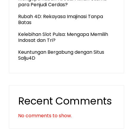
para Penjudi Cerdas?
Rubah 4D: Rekayasa Imajinasi Tanpa
Batas
Kelebihan Slot Pulsa: Mengapa Memilih
Indosat dan Tri?
Keuntungan Bergabung dengan Situs
Salju4D
Recent Comments
No comments to show.