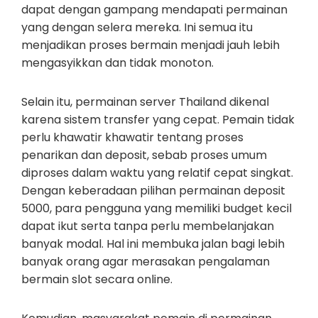
dapat dengan gampang mendapati permainan
yang dengan selera mereka. Ini semua itu
menjadikan proses bermain menjadi jauh lebih
mengasyikkan dan tidak monoton.
Selain itu, permainan server Thailand dikenal
karena sistem transfer yang cepat. Pemain tidak
perlu khawatir khawatir tentang proses
penarikan dan deposit, sebab proses umum
diproses dalam waktu yang relatif cepat singkat.
Dengan keberadaan pilihan permainan deposit
5000, para pengguna yang memiliki budget kecil
dapat ikut serta tanpa perlu membelanjakan
banyak modal. Hal ini membuka jalan bagi lebih
banyak orang agar merasakan pengalaman
bermain slot secara online.