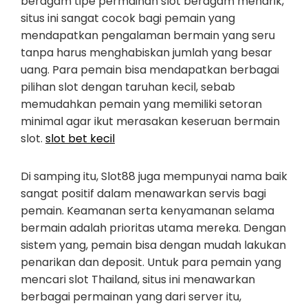
beragam tipe permainan slot beragam menarik,
situs ini sangat cocok bagi pemain yang
mendapatkan pengalaman bermain yang seru
tanpa harus menghabiskan jumlah yang besar
uang. Para pemain bisa mendapatkan berbagai
pilihan slot dengan taruhan kecil, sebab
memudahkan pemain yang memiliki setoran
minimal agar ikut merasakan keseruan bermain
slot.
slot bet kecil
Di samping itu, Slot88 juga mempunyai nama baik
sangat positif dalam menawarkan servis bagi
pemain. Keamanan serta kenyamanan selama
bermain adalah prioritas utama mereka. Dengan
sistem yang, pemain bisa dengan mudah lakukan
penarikan dan deposit. Untuk para pemain yang
mencari slot Thailand, situs ini menawarkan
berbagai permainan yang dari server itu,