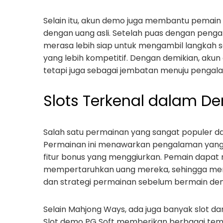
Selain itu, akun demo juga membantu pemain l
dengan uang asli. Setelah puas dengan penga
merasa lebih siap untuk mengambil langkah s
yang lebih kompetitif. Dengan demikian, akun
tetapi juga sebagai jembatan menuju penga
Slots Terkenal dalam De
Salah satu permainan yang sangat populer d
Permainan ini menawarkan pengalaman yang
fitur bonus yang menggiurkan. Pemain dapat
mempertaruhkan uang mereka, sehingga me
dan strategi permainan sebelum bermain de
Selain Mahjong Ways, ada juga banyak slot dar
Slot demo PG Soft memberikan berbagai tema 