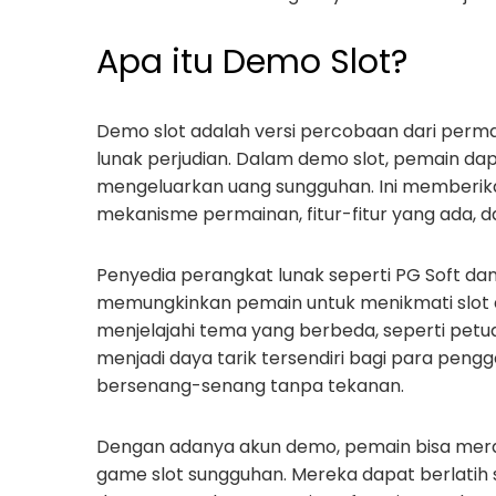
Apa itu Demo Slot?
Demo slot adalah versi percobaan dari perma
lunak perjudian. Dalam demo slot, pemain d
mengeluarkan uang sungguhan. Ini memberi
mekanisme permainan, fitur-fitur yang ada, d
Penyedia perangkat lunak seperti PG Soft d
memungkinkan pemain untuk menikmati slot de
menjelajahi tema yang berbeda, seperti petuala
menjadi daya tarik tersendiri bagi para pengg
bersenang-senang tanpa tekanan.
Dengan adanya akun demo, pemain bisa mer
game slot sungguhan. Mereka dapat berlatih s