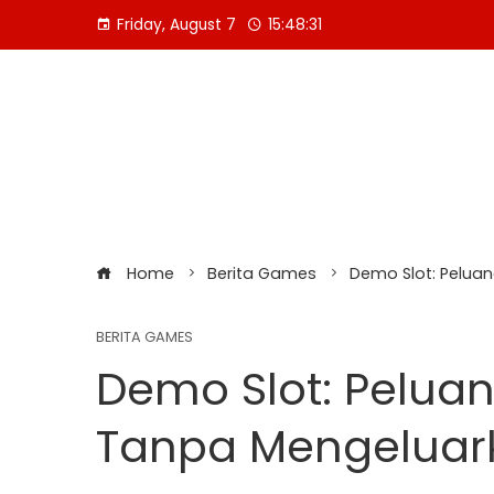
Skip
Friday, August 7
15:48:32
to
content
Home
Berita Games
Demo Slot: Pelua
BERITA GAMES
Demo Slot: Pelua
Tanpa Mengeluar