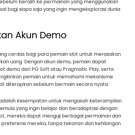
ebelum beralih ke permainan yang menggunakan
eal bagi siapa saja yang ingin mengeksplorasi dunia
kan Akun Demo
g cerdas bagi para pemain slot untuk merasakan
kan uang. Dengan akun demo, pemain dapat
ot demo dari PG Soft atau Pragmatic Play, serta
emungkinkan pemain untuk memahami mekanisme
pat diterapkan sebelum bermain secara nyata.
o adalah kesempatan untuk mengasah keterampilan
i pemula yang ingin belajar dan beradaptasi dengan
lot, mereka dapat menguji berbagai permainan dan
referensi mereka, tanpa tekanan dari kehilangan