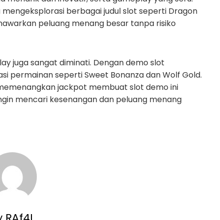
mengeksplorasi berbagai judul slot seperti Dragon
enawarkan peluang menang besar tanpa risiko
Play juga sangat diminati. Dengan demo slot
si permainan seperti Sweet Bonanza dan Wolf Gold.
k memenangkan jackpot membuat slot demo ini
g ingin mencari kesenangan dan peluang menang
y RAf4L