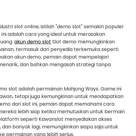
stri slot online, istilah "demo slot" semakin populer
, ini adalah cara yang ideal untuk merasakan
 uang.
akun demo slot
Slot demo memungkinkan
mainan, termasuk dari penyedia terkemuka seperti
nakan akun demo, pemain dapat mempelajari
 menarik, dan bahkan mengasah strategi tanpa
emo slot adalah permainan Mahjong Ways. Game ini
awan, tetapi juga kemungkinan untuk mendapatkan
mo dari slot ini, pemain dapat memahami cara
 mereka lebih siap ketika memutuskan untuk bermain
platform seperti Kawanslot menyediakan akses
 dan banyak lagi, memungkinkan siapa saja untuk
 permainan yang lebih serius.