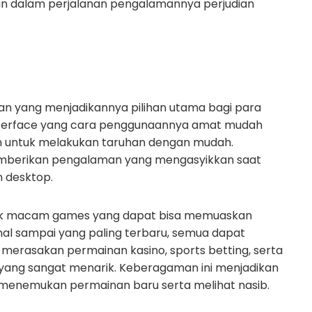
kan dalam perjalanan pengalamannya perjudian
 yang menjadikannya pilihan utama bagi para
 interface yang cara penggunaannya amat mudah
n untuk melakukan taruhan dengan mudah.
memberikan pengalaman yang mengasyikkan saat
 desktop.
nyak macam games yang dapat bisa memuaskan
nal sampai yang paling terbaru, semua dapat
 merasakan permainan kasino, sports betting, serta
 yang sangat menarik. Keberagaman ini menjadikan
 menemukan permainan baru serta melihat nasib.