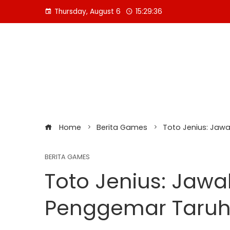
Skip
Thursday, August 6
15:29:36
to
content
Home
Berita Games
Toto Jenius: Jaw
BERITA GAMES
Toto Jenius: Jaw
Penggemar Taru