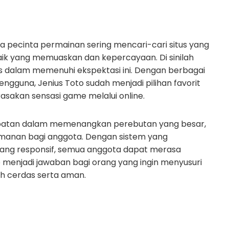
 pecinta permainan sering mencari-cari situs yang
 yang memuaskan dan kepercayaan. Di sinilah
s dalam memenuhi ekspektasi ini. Dengan berbagai
guna, Jenius Toto sudah menjadi pilihan favorit
akan sensasi game melalui online.
patan dalam memenangkan perebutan yang besar,
manan bagi anggota. Dengan sistem yang
yang responsif, semua anggota dapat merasa
menjadi jawaban bagi orang yang ingin menyusuri
ih cerdas serta aman.