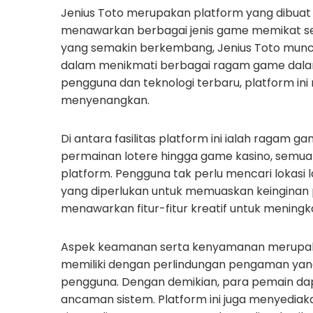
Jenius Toto merupakan platform yang dibuat 
menawarkan berbagai jenis game memikat ser
yang semakin berkembang, Jenius Toto muncu
dalam menikmati berbagai ragam game dala
pengguna dan teknologi terbaru, platform i
menyenangkan.
Di antara fasilitas platform ini ialah ragam g
permainan lotere hingga game kasino, semua
platform. Pengguna tak perlu mencari lokasi l
yang diperlukan untuk memuaskan keinginan pe
menawarkan fitur-fitur kreatif untuk menin
Aspek keamanan serta kenyamanan merupakan 
memiliki dengan perlindungan pengaman yang 
pengguna. Dengan demikian, para pemain da
ancaman sistem. Platform ini juga menyediak