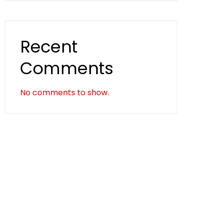
Recent
Comments
No comments to show.