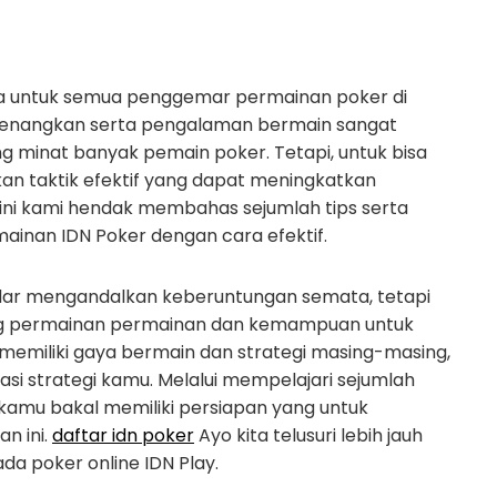
ama untuk semua penggemar permainan poker di
enyenangkan serta pengalaman bermain sangat
minat banyak pemain poker. Tetapi, untuk bisa
kan taktik efektif yang dapat meningkatkan
 ini kami hendak membahas sejumlah tips serta
inan IDN Poker dengan cara efektif.
dar mengandalkan keberuntungan semata, tetapi
g permainan permainan dan kemampuan untuk
miliki gaya bermain dan strategi masing-masing,
i strategi kamu. Melalui mempelajari sejumlah
l, kamu bakal memiliki persiapan yang untuk
n ini.
daftar idn poker
Ayo kita telusuri lebih jauh
a poker online IDN Play.