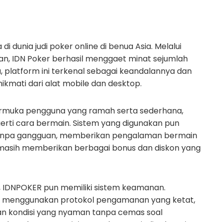
dunia judi poker online di benua Asia. Melalui
an, IDN Poker berhasil menggaet minat sejumlah
u, platform ini terkenal sebagai keandalannya dan
kmati dari alat mobile dan desktop.
armuka pengguna yang ramah serta sederhana,
rti cara bermain. Sistem yang digunakan pun
 tanpa gangguan, memberikan pengalaman bermain
 masih memberikan berbagai bonus dan diskon yang
 IDNPOKER pun memiliki sistem keamanan.
man menggunakan protokol pengamanan yang ketat,
an kondisi yang nyaman tanpa cemas soal