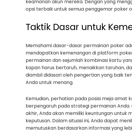
keamanan akun mereka. Dengan yang menggab
opsi terbaik untuk semua penggemar poker on
Taktik Dasar untuk Ke
Memahami dasar-dasar permainan poker adal
mendapatkan kemenangan di platform poker
permainan dan sejumlah kombinasi kartu ya
kapan harus bertaruh, menaikkan taruhan, d
diambil didasari oleh pengertian yang baik
Anda untuk menang.
Kemudian, perhatian pada posisi meja amat kr
berpengaruh pada strategi permainan Anda. C
akhir, Anda akan memiliki keuntungan untuk
keputusan. Dalam situasi ini, Anda dapat men
memutuskan berdasarkan informasi yang lebih