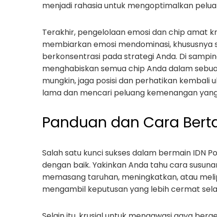
menjadi rahasia untuk mengoptimalkan pelua
Terakhir, pengelolaan emosi dan chip amat kru
membiarkan emosi mendominasi, khususnya s
berkonsentrasi pada strategi Anda. Di samping
menghabiskan semua chip Anda dalam sebuah t
mungkin, jaga posisi dan perhatikan kembali 
lama dan mencari peluang kemenangan yang
Panduan dan Cara Bert
Salah satu kunci sukses dalam bermain IDN P
dengan baik. Yakinkan Anda tahu cara susuna
memasang taruhan, meningkatkan, atau melipa
mengambil keputusan yang lebih cermat sel
Selain itu, krusial untuk mengawasi gaya be