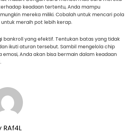
 terhadap keadaan tertentu, Anda mampu
ungkin mereka miliki. Cobalah untuk mencari pola
untuk meraih pot lebih kerap.
 bankroll yang efektif. Tentukan batas yang tidak
an ikuti aturan tersebut. Sambil mengelola chip
a emosi, Anda akan bisa bermain dalam keadaan
.
y RAf4L