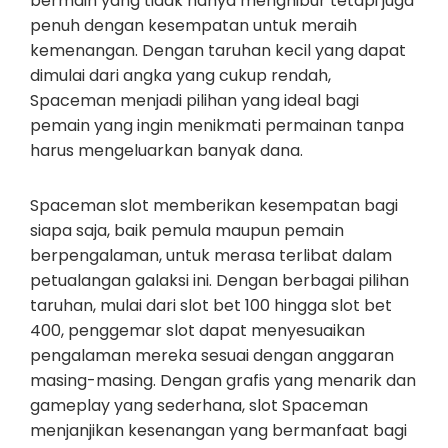
bermain yang tidak hanya menghibur tetapi juga
penuh dengan kesempatan untuk meraih
kemenangan. Dengan taruhan kecil yang dapat
dimulai dari angka yang cukup rendah,
Spaceman menjadi pilihan yang ideal bagi
pemain yang ingin menikmati permainan tanpa
harus mengeluarkan banyak dana.
Spaceman slot memberikan kesempatan bagi
siapa saja, baik pemula maupun pemain
berpengalaman, untuk merasa terlibat dalam
petualangan galaksi ini. Dengan berbagai pilihan
taruhan, mulai dari slot bet 100 hingga slot bet
400, penggemar slot dapat menyesuaikan
pengalaman mereka sesuai dengan anggaran
masing-masing. Dengan grafis yang menarik dan
gameplay yang sederhana, slot Spaceman
menjanjikan kesenangan yang bermanfaat bagi