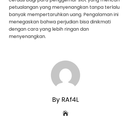
petualangan yang menyenangkan tanpa terlalu
banyak mempertaruhkan uang. Pengalaman ini
menegaskan bahwa perjudian bisa dinikmati
dengan cara yang lebih ringan dan
menyenangkan.
By RAf4L