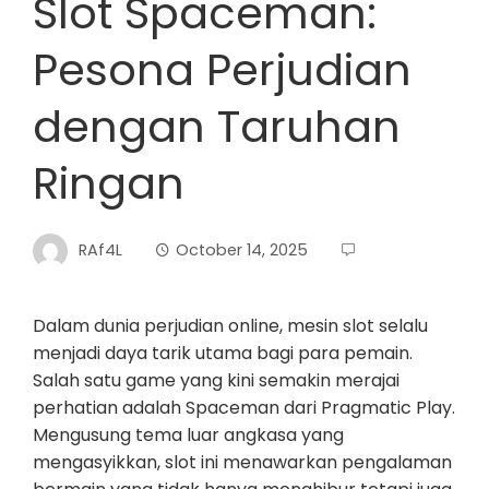
Slot Spaceman:
Pesona Perjudian
dengan Taruhan
Ringan
RAf4L
October 14, 2025
Dalam dunia perjudian online, mesin slot selalu
menjadi daya tarik utama bagi para pemain.
Salah satu game yang kini semakin merajai
perhatian adalah Spaceman dari Pragmatic Play.
Mengusung tema luar angkasa yang
mengasyikkan, slot ini menawarkan pengalaman