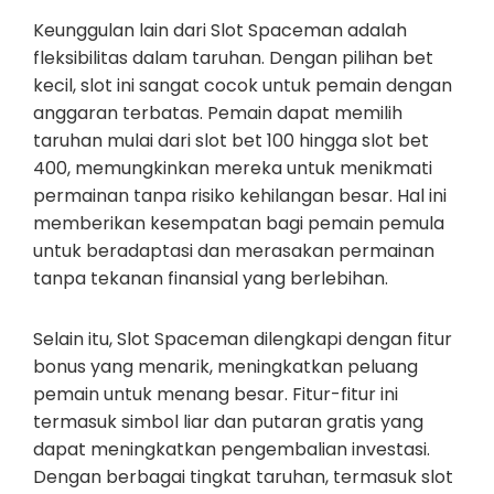
Keunggulan lain dari Slot Spaceman adalah
fleksibilitas dalam taruhan. Dengan pilihan bet
kecil, slot ini sangat cocok untuk pemain dengan
anggaran terbatas. Pemain dapat memilih
taruhan mulai dari slot bet 100 hingga slot bet
400, memungkinkan mereka untuk menikmati
permainan tanpa risiko kehilangan besar. Hal ini
memberikan kesempatan bagi pemain pemula
untuk beradaptasi dan merasakan permainan
tanpa tekanan finansial yang berlebihan.
Selain itu, Slot Spaceman dilengkapi dengan fitur
bonus yang menarik, meningkatkan peluang
pemain untuk menang besar. Fitur-fitur ini
termasuk simbol liar dan putaran gratis yang
dapat meningkatkan pengembalian investasi.
Dengan berbagai tingkat taruhan, termasuk slot