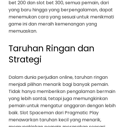
bet 200 dan slot bet 300, semua pemain, dari
yang baru hingga yang berpengalaman, dapat
menemukan cara yang sesuai untuk menikmati
game ini dan meraih kemenangan yang
memuaskan.
Taruhan Ringan dan
Strategi
Dalam dunia perjudian online, taruhan ringan
menjadi pilihan menarik bagi banyak pemain.
Tidak hanya memberikan pengalaman bermain
yang lebih santai, tetapi juga memungkinkan
pemain untuk mengatur anggaran dengan lebih
baik. Slot Spaceman dari Pragmatic Play
menawarkan taruhan kecil yang menarik,
memungkinkan pemain merasakan sensasi