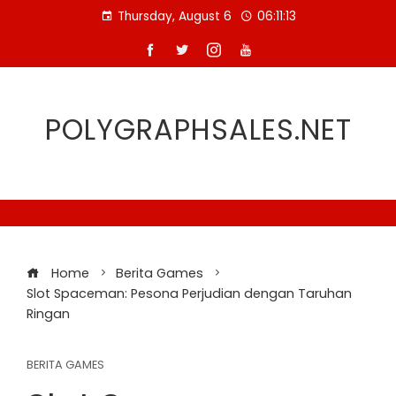
Skip
Thursday, August 6
06:11:13
to
content
POLYGRAPHSALES.NET
Home
Berita Games
Slot Spaceman: Pesona Perjudian dengan Taruhan
Ringan
BERITA GAMES