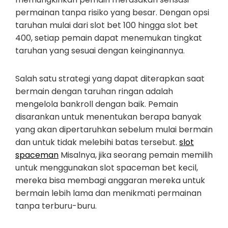
permainan tanpa risiko yang besar. Dengan opsi
taruhan mulai dari slot bet 100 hingga slot bet
400, setiap pemain dapat menemukan tingkat
taruhan yang sesuai dengan keinginannya.
Salah satu strategi yang dapat diterapkan saat
bermain dengan taruhan ringan adalah
mengelola bankroll dengan baik. Pemain
disarankan untuk menentukan berapa banyak
yang akan dipertaruhkan sebelum mulai bermain
dan untuk tidak melebihi batas tersebut.
slot
spaceman
Misalnya, jika seorang pemain memilih
untuk menggunakan slot spaceman bet kecil,
mereka bisa membagi anggaran mereka untuk
bermain lebih lama dan menikmati permainan
tanpa terburu-buru.