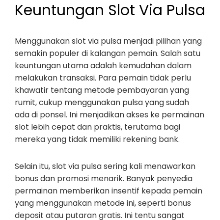
Keuntungan Slot Via Pulsa
Menggunakan slot via pulsa menjadi pilihan yang
semakin populer di kalangan pemain. Salah satu
keuntungan utama adalah kemudahan dalam
melakukan transaksi. Para pemain tidak perlu
khawatir tentang metode pembayaran yang
rumit, cukup menggunakan pulsa yang sudah
ada di ponsel. Ini menjadikan akses ke permainan
slot lebih cepat dan praktis, terutama bagi
mereka yang tidak memiliki rekening bank.
Selain itu, slot via pulsa sering kali menawarkan
bonus dan promosi menarik. Banyak penyedia
permainan memberikan insentif kepada pemain
yang menggunakan metode ini, seperti bonus
deposit atau putaran gratis. Ini tentu sangat