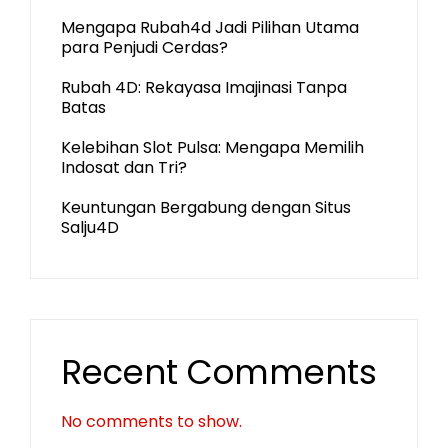
Mengapa Rubah4d Jadi Pilihan Utama
para Penjudi Cerdas?
Rubah 4D: Rekayasa Imajinasi Tanpa
Batas
Kelebihan Slot Pulsa: Mengapa Memilih
Indosat dan Tri?
Keuntungan Bergabung dengan Situs
Salju4D
Recent Comments
No comments to show.