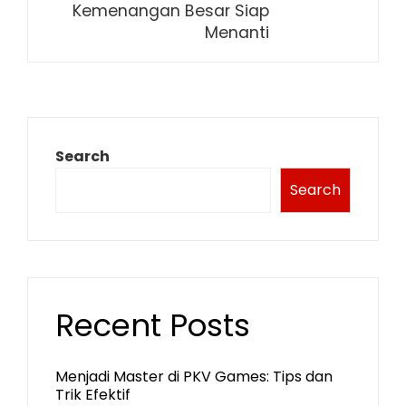
Kemenangan Besar Siap
Menanti
Search
Search
Recent Posts
Menjadi Master di PKV Games: Tips dan
Trik Efektif