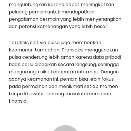
menguntungkan karena dapat meningkatkan
peluang pemain untuk mendapatkan
pengalaman bermain yang lebih menyenangkan
dan potensi kemenangan yang lebih besar.
Terakhir, slot via pulsa juga memberikan
keamanan tambahan. Transaksi menggunakan
pulsa cenderung lebih aman karena data pribadi
tidak perlu dibagikan secara langsung, sehingga
mengurangi risiko kebocoran informasi. Dengan
adanya keamanan ini, pemain bisa lebih fokus
pada permainan dan menikmati setiap momen
tanpa khawatir tentang masalah keamanan
finansial.