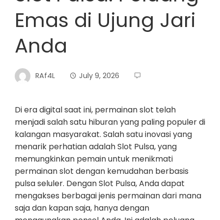
Emas di Ujung Jari
Anda
RAf4L
July 9, 2026
Di era digital saat ini, permainan slot telah
menjadi salah satu hiburan yang paling populer di
kalangan masyarakat. Salah satu inovasi yang
menarik perhatian adalah Slot Pulsa, yang
memungkinkan pemain untuk menikmati
permainan slot dengan kemudahan berbasis
pulsa seluler. Dengan Slot Pulsa, Anda dapat
mengakses berbagai jenis permainan dari mana
saja dan kapan saja, hanya dengan