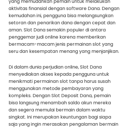
yang memudahkan pemain untuk melakukan
aktivitas finansial dengan software Dana. Dengan
kemudahan ini, pengguna bisa melangsungkan
setoran dan penarikan dana dengan cepat dan
aman. Slot Dana semakin populer di antara
penggemar judi online karena memberikan
bermacam-macam jenis permainan slot yang
seru dan kesempatan menang yang menjanjikan.
Di dalam dunia perjudian online, Slot Dana
menyediakan akses kepada pengguna untuk
menikmati permainan slot tanpa harus susah
menggunakan metode pembayaran yang
kompleks. Dengan Slot Deposit Dana, pemain
bisa langsung menambah saldo akun mereka
dan segera memulai bermain dalam waktu
singkat. Ini merupakan keuntungan bagi siapa
saja yang ingin merasakan pengalaman bermain