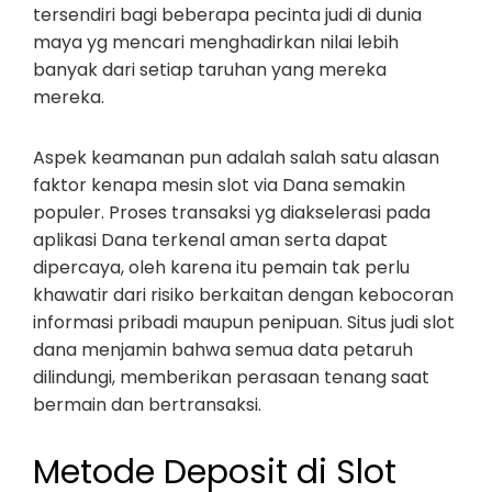
tersendiri bagi beberapa pecinta judi di dunia
maya yg mencari menghadirkan nilai lebih
banyak dari setiap taruhan yang mereka
mereka.
Aspek keamanan pun adalah salah satu alasan
faktor kenapa mesin slot via Dana semakin
populer. Proses transaksi yg diakselerasi pada
aplikasi Dana terkenal aman serta dapat
dipercaya, oleh karena itu pemain tak perlu
khawatir dari risiko berkaitan dengan kebocoran
informasi pribadi maupun penipuan. Situs judi slot
dana menjamin bahwa semua data petaruh
dilindungi, memberikan perasaan tenang saat
bermain dan bertransaksi.
Metode Deposit di Slot