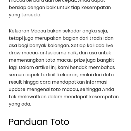
macau terbaru dan tercepat, Anda dapat
bersiap dengan baik untuk tiap kesempatan
yang tersedia.
Keluaran Macau bukan sekadar angka saja,
tetapi juga merupakan bagian dari tradisi dan
asa bagi banyak kalangan. Setiap kali ada live
draw macau, antusiasme naik, dan asa untuk
memenangkan toto macau prize juga bangkit
lagi. Dalam artikel ini, kami hendak membahas
semua aspek terkait keluaran, mulai dari data
result hingga cara mendapatkan informasi
update mengenai toto macau, sehingga Anda
tak melewatkan dalam mendapat kesempatan
yang ada.
Panduan Toto