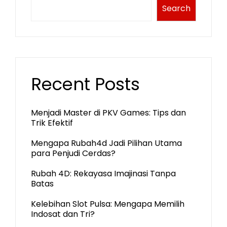
Search
Recent Posts
Menjadi Master di PKV Games: Tips dan
Trik Efektif
Mengapa Rubah4d Jadi Pilihan Utama
para Penjudi Cerdas?
Rubah 4D: Rekayasa Imajinasi Tanpa
Batas
Kelebihan Slot Pulsa: Mengapa Memilih
Indosat dan Tri?