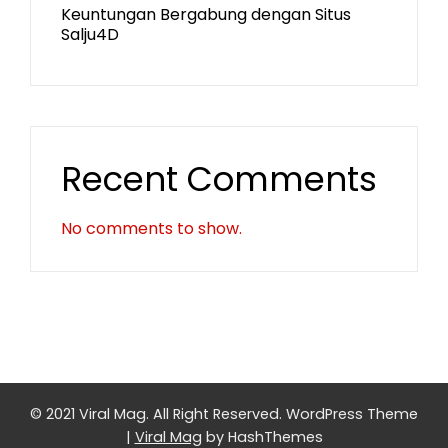
Keuntungan Bergabung dengan Situs
Salju4D
Recent Comments
No comments to show.
© 2021 Viral Mag. All Right Reserved.
WordPress Theme
|
Viral Mag
by HashThemes