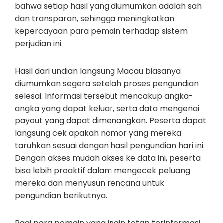
bahwa setiap hasil yang diumumkan adalah sah
dan transparan, sehingga meningkatkan
kepercayaan para pemain terhadap sistem
perjudian ini.
Hasil dari undian langsung Macau biasanya
diumumkan segera setelah proses pengundian
selesai. Informasi tersebut mencakup angka-
angka yang dapat keluar, serta data mengenai
payout yang dapat dimenangkan. Peserta dapat
langsung cek apakah nomor yang mereka
taruhkan sesuai dengan hasil pengundian hari ini.
Dengan akses mudah akses ke data ini, peserta
bisa lebih proaktif dalam mengecek peluang
mereka dan menyusun rencana untuk
pengundian berikutnya.
Bagi para pemain yang ingin tetap terinformasi,