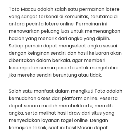
Toto Macau adalah salah satu permainan lotere
yang sangat terkenal di komunitas, terutama di
antara pecinta lotere online. Permainan ini
menawarkan peluang luas untuk memenangkan
hadiah yang menarik dari angka yang dipilih.
Setiap pemain dapat mengselect angka sesuai
dengan keinginan sendiri, dan hasil keluaran akan
diberitakan dalam berkala, agar memberi
kesempatan semua peserta untuk mengetahui
jika mereka sendiri beruntung atau tidak.
Salah satu manfaat dalam mengikuti Toto adalah
kemudahan akses dari platform online. Peserta
dapat secara mudah membeli kartu, memilih
angka, serta melihat hasil draw dari situs yang
menyediakan layanan togel online. Dengan
kemajuan teknik, saat ini hasil Macau dapat