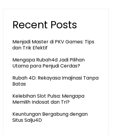
Recent Posts
Menjadi Master di PKV Games: Tips
dan Trik Efektif
Mengapa Rubah4d Jadi Pilihan
Utama para Penjudi Cerdas?
Rubah 4D: Rekayasa Imajinasi Tanpa
Batas
Kelebihan Slot Pulsa: Mengapa
Memilih Indosat dan Tri?
Keuntungan Bergabung dengan
Situs Salju4D