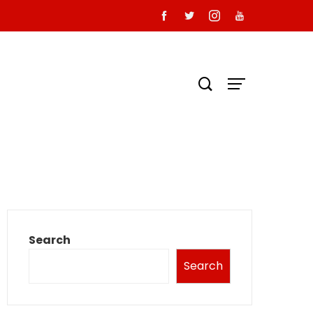
Search
Search