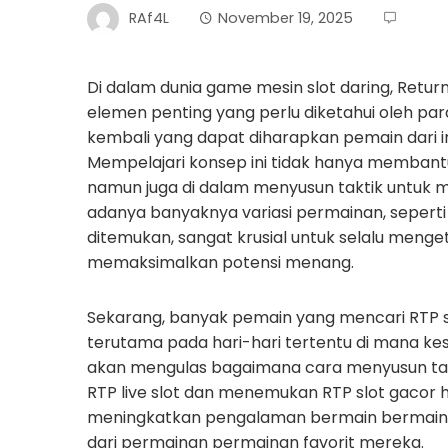
RAf4L
November 19, 2025
Di dalam dunia game mesin slot daring, Return
elemen penting yang perlu diketahui oleh p
kembali yang dapat diharapkan pemain dari i
Mempelajari konsep ini tidak hanya memban
namun juga di dalam menyusun taktik untuk
adanya banyaknya variasi permainan, seperti
ditemukan, sangat krusial untuk selalu menge
memaksimalkan potensi menang.
Sekarang, banyak pemain yang mencari RTP sec
terutama pada hari-hari tertentu di mana kese
akan mengulas bagaimana cara menyusun ta
RTP live slot dan menemukan RTP slot gacor h
meningkatkan pengalaman bermain bermain 
dari permainan permainan favorit mereka.