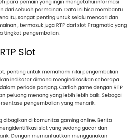
 oleh para pemain yang ingin mengetahui informasi
n dari sebuah permainan. Data ini bisa membantu
rena itu, sangat penting untuk selalu mencari dan
ainan , termasuk juga RTP dari slot Pragmatic yang
da tingkat pengembalian.
RTP Slot
lot, penting untuk memahami nilai pengembalian
akan indikator dimana mengindikasikan seberapa
dalam periode panjang. Carilah game dengan RTP
sikan peluang menang yang lebih lebih baik. Sebagai
persentase pengembalian yang menarik.
g dibagikan di komunitas gaming online. Berita
gidentifikasi slot yang sedang gacor dan
narik. Dengan memanfaatkan menggunakan