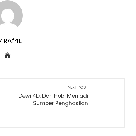
y RAf4L
NEXT POST
Dewi 4D: Dari Hobi Menjadi
Sumber Penghasilan