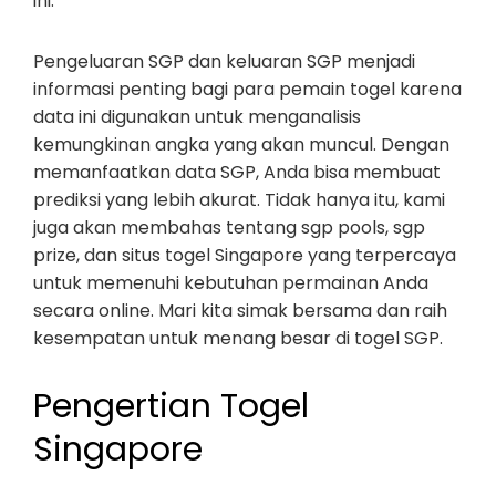
ini.
Pengeluaran SGP dan keluaran SGP menjadi
informasi penting bagi para pemain togel karena
data ini digunakan untuk menganalisis
kemungkinan angka yang akan muncul. Dengan
memanfaatkan data SGP, Anda bisa membuat
prediksi yang lebih akurat. Tidak hanya itu, kami
juga akan membahas tentang sgp pools, sgp
prize, dan situs togel Singapore yang terpercaya
untuk memenuhi kebutuhan permainan Anda
secara online. Mari kita simak bersama dan raih
kesempatan untuk menang besar di togel SGP.
Pengertian Togel
Singapore