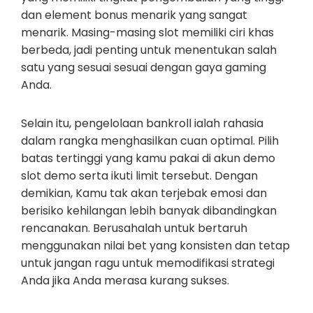
dan element bonus menarik yang sangat
menarik. Masing-masing slot memiliki ciri khas
berbeda, jadi penting untuk menentukan salah
satu yang sesuai sesuai dengan gaya gaming
Anda.
Selain itu, pengelolaan bankroll ialah rahasia
dalam rangka menghasilkan cuan optimal. Pilih
batas tertinggi yang kamu pakai di akun demo
slot demo serta ikuti limit tersebut. Dengan
demikian, Kamu tak akan terjebak emosi dan
berisiko kehilangan lebih banyak dibandingkan
rencanakan. Berusahalah untuk bertaruh
menggunakan nilai bet yang konsisten dan tetap
untuk jangan ragu untuk memodifikasi strategi
Anda jika Anda merasa kurang sukses.