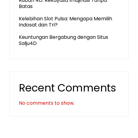
Rubah 4D: Rekayasa Imajinasi Tanpa
Batas
Kelebihan Slot Pulsa: Mengapa Memilih
Indosat dan Tri?
Keuntungan Bergabung dengan Situs
Salju4D
Recent Comments
No comments to show.