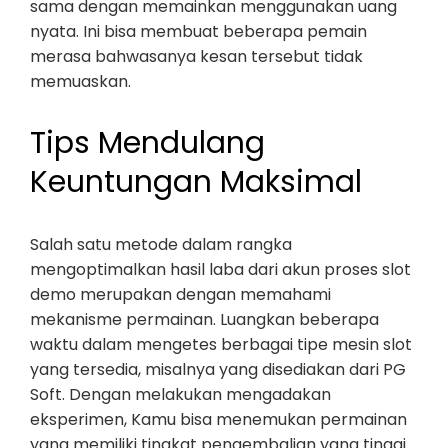
sama dengan memainkan menggunakan uang
nyata. Ini bisa membuat beberapa pemain
merasa bahwasanya kesan tersebut tidak
memuaskan.
Tips Mendulang
Keuntungan Maksimal
Salah satu metode dalam rangka
mengoptimalkan hasil laba dari akun proses slot
demo merupakan dengan memahami
mekanisme permainan. Luangkan beberapa
waktu dalam mengetes berbagai tipe mesin slot
yang tersedia, misalnya yang disediakan dari PG
Soft. Dengan melakukan mengadakan
eksperimen, Kamu bisa menemukan permainan
yang memiliki tingkat pengembalian yang tinggi