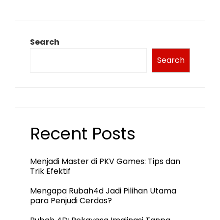
Search
Search
Recent Posts
Menjadi Master di PKV Games: Tips dan
Trik Efektif
Mengapa Rubah4d Jadi Pilihan Utama
para Penjudi Cerdas?