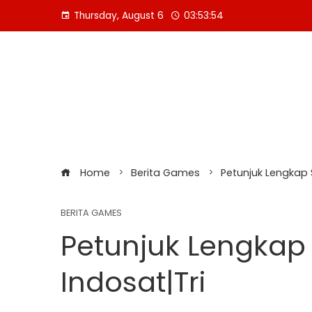
Skip
Thursday, August 6
03:53:55
to
content
Home
Berita Games
Petunjuk Lengkap 
BERITA GAMES
Petunjuk Lengkap 
Indosat|Tri