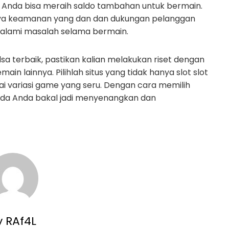
 Anda bisa meraih saldo tambahan untuk bermain.
 punya keamanan yang dan dan dukungan pelanggan
galami masalah selama bermain.
sa terbaik, pastikan kalian melakukan riset dengan
n lainnya. Pilihlah situs yang tidak hanya slot slot
 variasi game yang seru. Dengan cara memilih
da Anda bakal jadi menyenangkan dan
y RAf4L