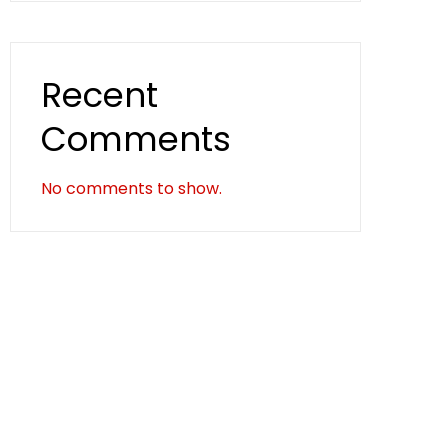
Recent
Comments
No comments to show.