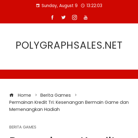
Skip
Sunday, August 9
13:22:03
to
content
POLYGRAPHSALES.NET
Home
Berita Games
Permainan Kredit Tri: Kesenangan Bermain Game dan
Memenangkan Hadiah
BERITA GAMES