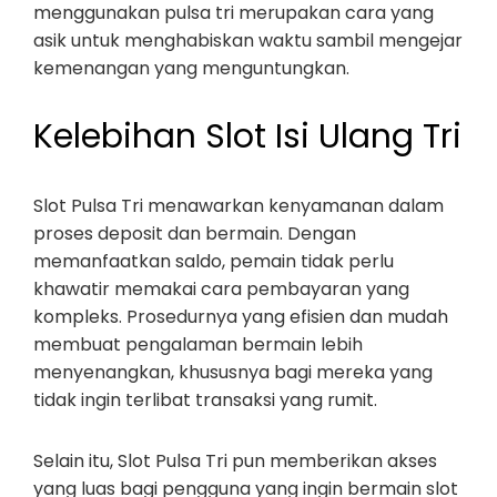
menggunakan pulsa tri merupakan cara yang
asik untuk menghabiskan waktu sambil mengejar
kemenangan yang menguntungkan.
Kelebihan Slot Isi Ulang Tri
Slot Pulsa Tri menawarkan kenyamanan dalam
proses deposit dan bermain. Dengan
memanfaatkan saldo, pemain tidak perlu
khawatir memakai cara pembayaran yang
kompleks. Prosedurnya yang efisien dan mudah
membuat pengalaman bermain lebih
menyenangkan, khususnya bagi mereka yang
tidak ingin terlibat transaksi yang rumit.
Selain itu, Slot Pulsa Tri pun memberikan akses
yang luas bagi pengguna yang ingin bermain slot