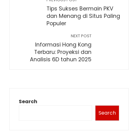
Tips Sukses Bermain PKV
dan Menang di Situs Paling
Populer
NEXT POST
Informasi Hong Kong
Terbaru: Proyeksi dan
Analisis 6D tahun 2025
Search
Search