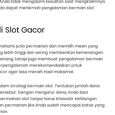
r Anda tidak mengalami kesulitan saat mengklaimnya.
Anda dapat menikmati pengalaman bermain slot
i Slot Gacor
emahami pola permainan dan memilih mesin yang
ng lebih tinggi dan sering memberikan kemenangan.
 menang, tetapi juga membuat pengalaman bermain
berpengalaman merekomendasikan untuk
cor agar bisa meraih hasil maksimal.
dalam strategi bermain slot. Tentukan jumlah dana
tersebut. Dengan mengatur dana, Anda bisa
ermainan slot tanpa harus khawatir kehilangan
an permainan jika Anda sudah mencapai batas yang
man.