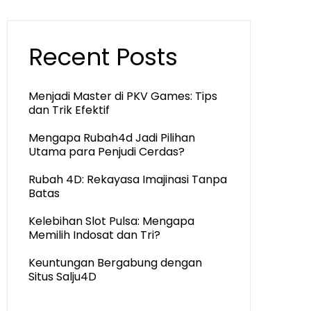
Recent Posts
Menjadi Master di PKV Games: Tips
dan Trik Efektif
Mengapa Rubah4d Jadi Pilihan
Utama para Penjudi Cerdas?
Rubah 4D: Rekayasa Imajinasi Tanpa
Batas
Kelebihan Slot Pulsa: Mengapa
Memilih Indosat dan Tri?
Keuntungan Bergabung dengan
Situs Salju4D