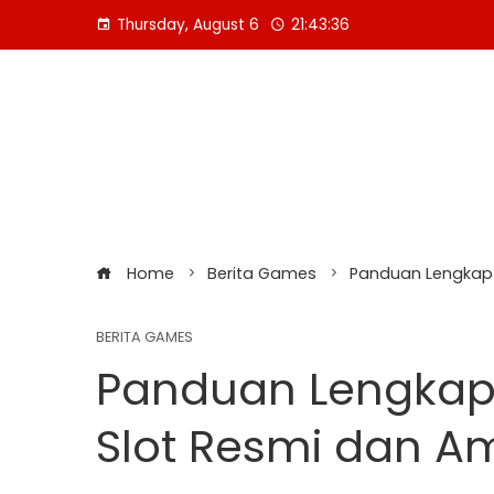
Skip
Thursday, August 6
21:43:36
to
content
Home
Berita Games
Panduan Lengkap
BERITA GAMES
Panduan Lengkap
Slot Resmi dan 