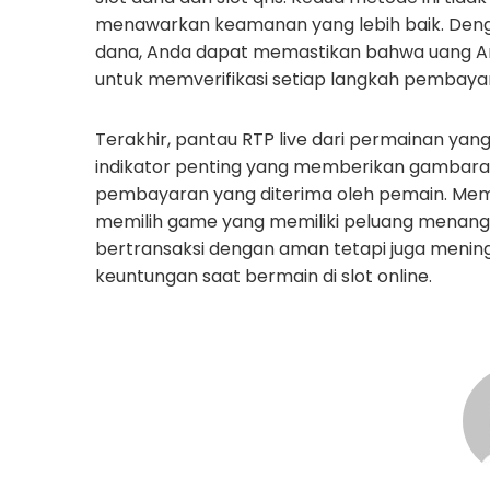
menawarkan keamanan yang lebih baik. Dengan
dana, Anda dapat memastikan bahwa uang An
untuk memverifikasi setiap langkah pembaya
Terakhir, pantau RTP live dari permainan yang
indikator penting yang memberikan gambara
pembayaran yang diterima oleh pemain. Me
memilih game yang memiliki peluang menang l
bertransaksi dengan aman tetapi juga meni
keuntungan saat bermain di slot online.