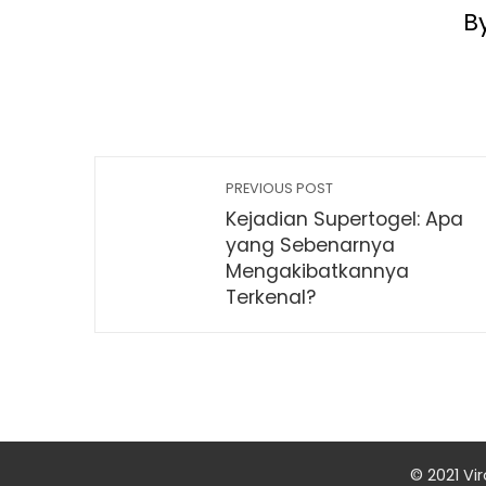
B
PREVIOUS POST
Kejadian Supertogel: Apa
yang Sebenarnya
Mengakibatkannya
Terkenal?
© 2021 Vir