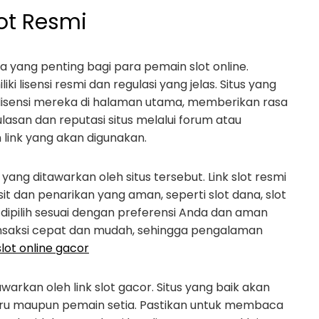
ot Resmi
a yang penting bagi para pemain slot online.
ki lisensi resmi dan regulasi yang jelas. Situs yang
lisensi mereka di halaman utama, memberikan rasa
ulasan dan reputasi situs melalui forum atau
 link yang akan digunakan.
ng ditawarkan oleh situs tersebut. Link slot resmi
t dan penarikan yang aman, seperti slot dana, slot
g dipilih sesuai dengan preferensi Anda dan aman
transaksi cepat dan mudah, sehingga pengalaman
slot online gacor
warkan oleh link slot gacor. Situs yang baik akan
aru maupun pemain setia. Pastikan untuk membaca