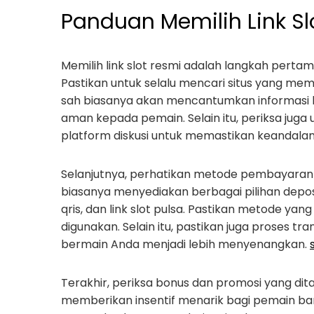
Panduan Memilih Link Sl
Memilih link slot resmi adalah langkah pertam
Pastikan untuk selalu mencari situs yang memili
sah biasanya akan mencantumkan informasi 
aman kepada pemain. Selain itu, periksa juga 
platform diskusi untuk memastikan keandalan
Selanjutnya, perhatikan metode pembayaran ya
biasanya menyediakan berbagai pilihan deposi
qris, dan link slot pulsa. Pastikan metode yan
digunakan. Selain itu, pastikan juga proses 
bermain Anda menjadi lebih menyenangkan.
Terakhir, periksa bonus dan promosi yang dita
memberikan insentif menarik bagi pemain b