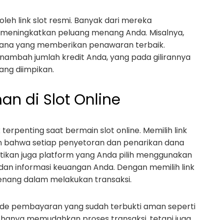
oleh link slot resmi. Banyak dari mereka
meningkatkan peluang menang Anda. Misalnya,
ot dana yang memberikan penawaran terbaik.
ambah jumlah kredit Anda, yang pada gilirannya
ang diimpikan.
n di Slot Online
erpenting saat bermain slot online. Memilih link
an bahwa setiap penyetoran dan penarikan dana
tikan juga platform yang Anda pilih menggunakan
i dan informasi keuangan Anda. Dengan memilih link
tenang dalam melakukan transaksi.
ode pembayaran yang sudah terbukti aman seperti
ak hanya memudahkan proses transaksi, tetapi juga