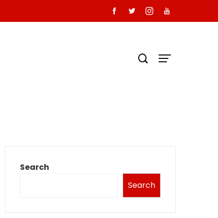
Search
Search