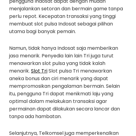
pengguna Indosat dapat dengan mudah
menjalankan setoran dan bermain game tanpa
perlu repot. Kecepatan transaksi yang tinggi
membuat slot pulsa Indosat sebagai pilihan
utama bagi banyak pemain.
Namun, tidak hanya Indosat saja memberikan
jasa menarik. Penyedia lain lain Tri juga turut
menawarkan slot pulsa yang tidak kalah
menarik.
Slot Tri
Slot pulsa Tri menawarkan
aneka bonus dan ciri menarik yang dapat
mempromosikan pengalaman bermain. Selain
itu, pengguna Tri dapat menikmati laju yang
optimal dalam melakukan transaksi agar
permainan dapat dilakukan secara lancar dan
tanpa ada hambatan.
Selanjutnya, Telkomsel juga memperkenalkan