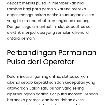
deposit melalui pulsa. Ini memberikan nilai
tambah bagi para pemain, karena mereka
dapat menggunakan aneka keuntungan ekstra
yang bisa menambah kemungkinan menang.
Dengan segala manfaat ini, slot deposit pulsa
elektrik menjadi opsi yang semakin dikenal di
antara pemain.
Perbandingan Permainan
Pulsa dari Operator
Dalam industri gaming online, slot pulsa kian
dikenal sebab kepraktisan dan kecepatan yang
ditawarkan. Salah satu pilihan yang sering
diperhitungkan adalah slot pulsa Indosat. Dengan
beraneka promosi dan kemudahan akses,