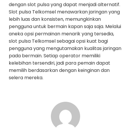
dengan slot pulsa yang dapat menjadi alternatif.
Slot pulsa Telkomsel menawarkan jaringan yang
lebih luas dan konsisten, memungkinkan
pengguna untuk bermain kapan saja saja. Melalui
aneka opsi permainan menarik yang tersedia,
slot pulsa Telkomsel sebagai opsi kuat bagi
pengguna yang mengutamakan kualitas jaringan
pada bermain. Setiap operator memiliki
kelebihan tersendiri, jadi para pemain dapat
memilih berdasarkan dengan keinginan dan
selera mereka.