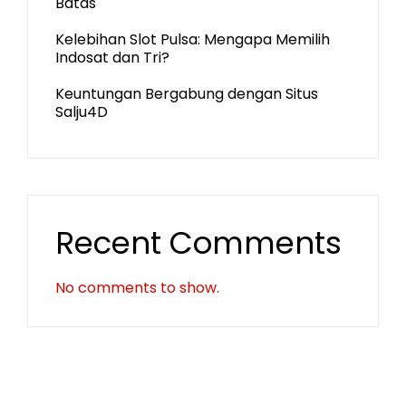
Batas
Kelebihan Slot Pulsa: Mengapa Memilih
Indosat dan Tri?
Keuntungan Bergabung dengan Situs
Salju4D
Recent Comments
No comments to show.