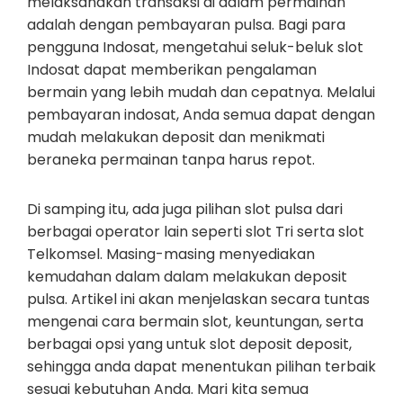
melaksanakan transaksi di dalam permainan
adalah dengan pembayaran pulsa. Bagi para
pengguna Indosat, mengetahui seluk-beluk slot
Indosat dapat memberikan pengalaman
bermain yang lebih mudah dan cepatnya. Melalui
pembayaran indosat, Anda semua dapat dengan
mudah melakukan deposit dan menikmati
beraneka permainan tanpa harus repot.
Di samping itu, ada juga pilihan slot pulsa dari
berbagai operator lain seperti slot Tri serta slot
Telkomsel. Masing-masing menyediakan
kemudahan dalam dalam melakukan deposit
pulsa. Artikel ini akan menjelaskan secara tuntas
mengenai cara bermain slot, keuntungan, serta
berbagai opsi yang untuk slot deposit deposit,
sehingga anda dapat menentukan pilihan terbaik
sesuai kebutuhan Anda. Mari kita semua