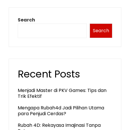
Search
Search
Recent Posts
Menjadi Master di PKV Games: Tips dan
Trik Efektif
Mengapa Rubah4d Jadi Pilihan Utama
para Penjudi Cerdas?
Rubah 4D: Rekayasa Imajinasi Tanpa