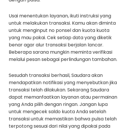
Usai menentukan layanan, ikuti instruksi yang
untuk melakukan transaksi. Kamu akan diminta
untuk menginput no ponsel dan kuota kuota
yang mau pakai. Cek setiap data yang diketik
benar agar alur transaksi berjalan lancar.
Beberapa sarana mungkin meminta verifikasi
melalui pesan sebagai perlindungan tambahan.
Sesudah transaksi berhasil, Saudara akan
mendapatkan notifikasi yang menyebutkan jika
transaksi telah dilakukan. Sekarang Saudara
dapat memanfaatkan layanan atau permainan
yang Anda pilih dengan ringan. Jangan lupa
untuk mengecek saldo kuota Anda setelah
transaksi untuk memastikan bahwa pulsa telah
terpotong sesuai dari nilai yang dipakai pada