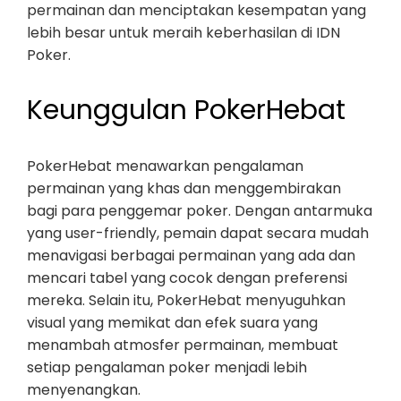
permainan dan menciptakan kesempatan yang
lebih besar untuk meraih keberhasilan di IDN
Poker.
Keunggulan PokerHebat
PokerHebat menawarkan pengalaman
permainan yang khas dan menggembirakan
bagi para penggemar poker. Dengan antarmuka
yang user-friendly, pemain dapat secara mudah
menavigasi berbagai permainan yang ada dan
mencari tabel yang cocok dengan preferensi
mereka. Selain itu, PokerHebat menyuguhkan
visual yang memikat dan efek suara yang
menambah atmosfer permainan, membuat
setiap pengalaman poker menjadi lebih
menyenangkan.