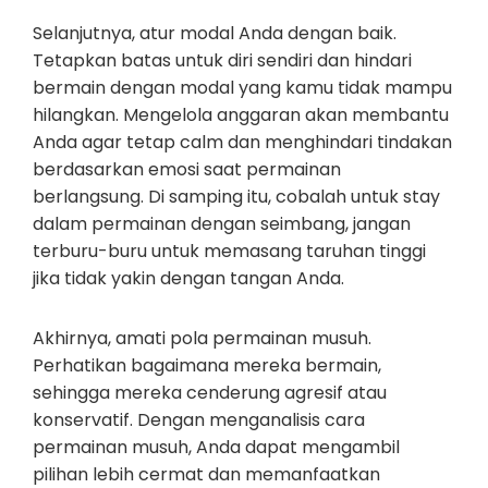
Selanjutnya, atur modal Anda dengan baik.
Tetapkan batas untuk diri sendiri dan hindari
bermain dengan modal yang kamu tidak mampu
hilangkan. Mengelola anggaran akan membantu
Anda agar tetap calm dan menghindari tindakan
berdasarkan emosi saat permainan
berlangsung. Di samping itu, cobalah untuk stay
dalam permainan dengan seimbang, jangan
terburu-buru untuk memasang taruhan tinggi
jika tidak yakin dengan tangan Anda.
Akhirnya, amati pola permainan musuh.
Perhatikan bagaimana mereka bermain,
sehingga mereka cenderung agresif atau
konservatif. Dengan menganalisis cara
permainan musuh, Anda dapat mengambil
pilihan lebih cermat dan memanfaatkan