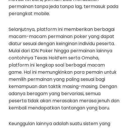
permainan tanpa jeda tanpa lag, termasuk pada
perangkat mobile.
Selanjutnya, platform ini memberikan berbagai
macam-macam permainan poker yang dapat
diatur sesuai dengan keinginan individu peserta.
Mulai dari IDN Poker hingga permainan lainnya
contohnya Texas Hold’em serta Omaha,
platform ini lengkap soal berbagai macam
game. Hal ini memungkinkan para pemain untuk
memilih permainan yang paling sesuai bagi
kemampuan dan taktik masing-masing. Dengan
adanya beragam yang bervariasi, semua
peserta tidak akan merasakan merasa jenuh dan
kembali mendapatkan tantangan yang baru.
Keunggulan lainnya adalah suatu sistem yang