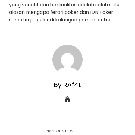
yang variatif dan berkualitas adalah salah satu
alasan mengapa ferari poker dan IDN Poker
semakin populer di kalangan pemain online.
By RAf4L
PREVIOUS POST