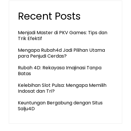
Recent Posts
Menjadi Master di PKV Games: Tips dan
Trik Efektif
Mengapa Rubah4d Jadi Pilihan Utama
para Penjudi Cerdas?
Rubah 4D: Rekayasa Imajinasi Tanpa
Batas
Kelebihan Slot Pulsa: Mengapa Memilih
Indosat dan Tri?
Keuntungan Bergabung dengan Situs
Salju4D