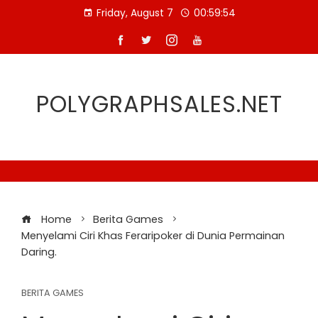
Skip
Friday, August 7
00:59:54
to
content
POLYGRAPHSALES.NET
Home
Berita Games
Menyelami Ciri Khas Feraripoker di Dunia Permainan
Daring.
BERITA GAMES