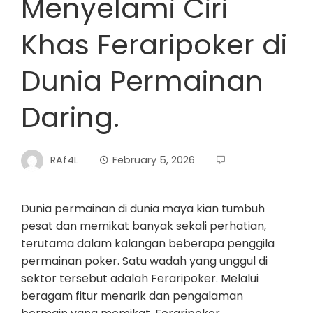
Menyelami Ciri
Khas Feraripoker di
Dunia Permainan
Daring.
RAf4L
February 5, 2026
Dunia permainan di dunia maya kian tumbuh
pesat dan memikat banyak sekali perhatian,
terutama dalam kalangan beberapa penggila
permainan poker. Satu wadah yang unggul di
sektor tersebut adalah Feraripoker. Melalui
beragam fitur menarik dan pengalaman