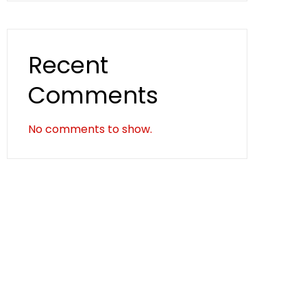
Recent
Comments
No comments to show.