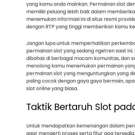
yang kamu anda mainkan. Permainan slot denga
memiliki peluang lebih baik dalam memberi
menemukan informasi ini di situs resmi provi
dengan RTP yang tinggi memberikan kamu kele
Jangan lupa untuk memperhatikan perkembang
permainan slot yang sedang ngetren saat ini.
dibahas di berbagai macam komunitas, dan 
menolong kamu menemukan permainan yang se
permainan slot yang menguntungkan yang di
paling cocok dengan gaya gaya bermain, ap
slot online yang biasa.
Taktik Bertaruh Slot pa
Untuk mendapatkan kemenangan dalam permain
agar mengerti proses serta fitur apa tersedia.