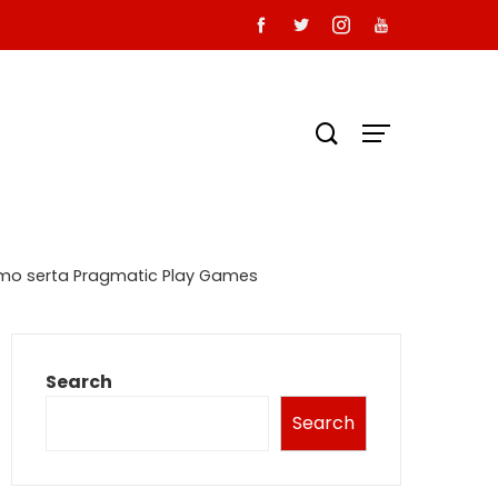
emo serta Pragmatic Play Games
Search
Search