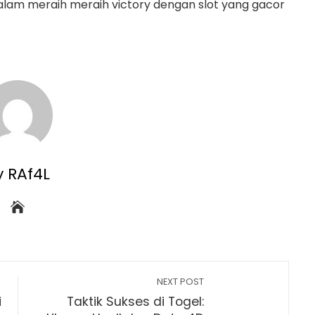
am meraih meraih victory dengan slot yang gacor
y RAf4L
NEXT POST
i
Taktik Sukses di Togel: