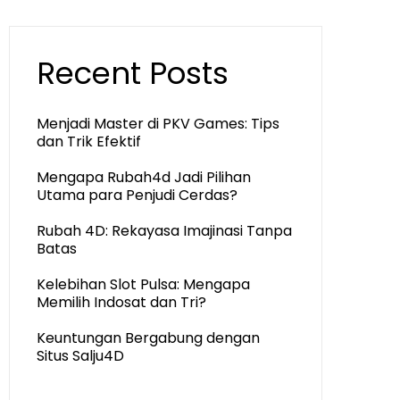
Recent Posts
Menjadi Master di PKV Games: Tips
dan Trik Efektif
Mengapa Rubah4d Jadi Pilihan
Utama para Penjudi Cerdas?
Rubah 4D: Rekayasa Imajinasi Tanpa
Batas
Kelebihan Slot Pulsa: Mengapa
Memilih Indosat dan Tri?
Keuntungan Bergabung dengan
Situs Salju4D