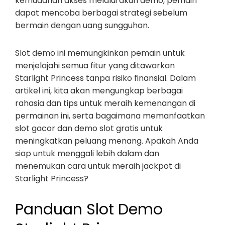
kemudahan akses melalui akun demo, pemain
dapat mencoba berbagai strategi sebelum
bermain dengan uang sungguhan.
Slot demo ini memungkinkan pemain untuk
menjelajahi semua fitur yang ditawarkan
Starlight Princess tanpa risiko finansial. Dalam
artikel ini, kita akan mengungkap berbagai
rahasia dan tips untuk meraih kemenangan di
permainan ini, serta bagaimana memanfaatkan
slot gacor dan demo slot gratis untuk
meningkatkan peluang menang. Apakah Anda
siap untuk menggali lebih dalam dan
menemukan cara untuk meraih jackpot di
Starlight Princess?
Panduan Slot Demo