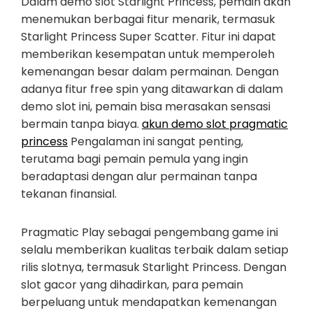
Dalam demo slot Starlight Princess, pemain akan
menemukan berbagai fitur menarik, termasuk
Starlight Princess Super Scatter. Fitur ini dapat
memberikan kesempatan untuk memperoleh
kemenangan besar dalam permainan. Dengan
adanya fitur free spin yang ditawarkan di dalam
demo slot ini, pemain bisa merasakan sensasi
bermain tanpa biaya.
akun demo slot pragmatic
princess
Pengalaman ini sangat penting,
terutama bagi pemain pemula yang ingin
beradaptasi dengan alur permainan tanpa
tekanan finansial.
Pragmatic Play sebagai pengembang game ini
selalu memberikan kualitas terbaik dalam setiap
rilis slotnya, termasuk Starlight Princess. Dengan
slot gacor yang dihadirkan, para pemain
berpeluang untuk mendapatkan kemenangan