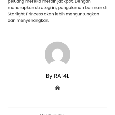
peluang mereka meraih jackpot. Dengan
menerapkan strategi ini, pengalaman bermain di
Starlight Princess akan lebih menguntungkan
dan menyenangkan.
By RAf4L