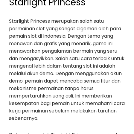
Starlight Princess
Starlight Princess merupakan salah satu
permainan slot yang sangat digemari oleh para
pemain slot di Indonesia. Dengan tema yang
menawan dan grafis yang menarik, game ini
menawarkan pengalaman bermain yang seru
dan mengasyikkan. Salah satu cara terbaik untuk
mengenal lebih dalam tentang slot ini adalah
melalui akun demo. Dengan menggunakan akun
demo, pemain dapat mencoba semua fitur dan
mekanisme permainan tanpa harus
mempertaruhkan uang asli. Ini memberikan
kesempatan bagi pemain untuk memahami cara
kerja permainan sebelum melakukan taruhan
sebenarnya.