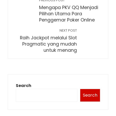
PREVIOUS POST
Mengapa PKV QQ Menjadi
Pilihan Utama Para
Penggemar Poker Online
NEXT POST
Raih Jackpot melalui Slot
Pragmatic yang mudah
untuk menang
Search
Search