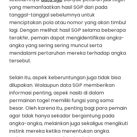
yang memanfaatkan hasil SGP dari pada
tanggal-tanggal sebelumnya untuk
menciptakan pola atau nomor yang akan timbul
lagi. Dengan melihat hasil SGP selama beberapa
terakhir, pemain dapat mengidentifikasi angka-
angka yang sering sering muncul serta
mendalami pertaruhan mereka terhadap angka
tersebut.
Selain itu, aspek keberuntungan juga tidak bisa
dilupakan. Walaupun data SGP memberikan
informasi penting, aspek nasib di dalam
permainan togel memiliki fungsi yang sama
besar. Oleh karena itu, penting bagi para pemain
agar tidak hanya sekadar bergantung pada
angka-angka, melainkan juga sekaligus mengikuti
instink mereka ketika menentukan angka.