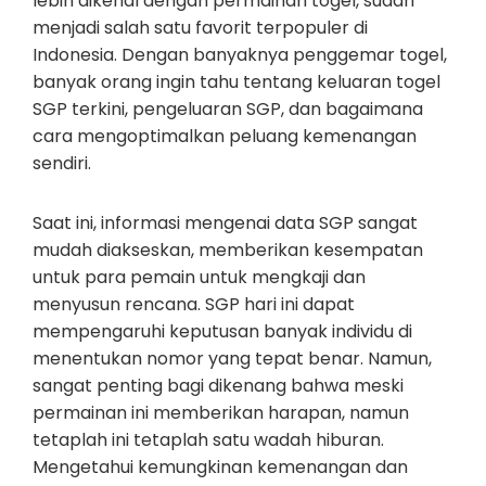
lebih dikenal dengan permainan togel, sudah
menjadi salah satu favorit terpopuler di
Indonesia. Dengan banyaknya penggemar togel,
banyak orang ingin tahu tentang keluaran togel
SGP terkini, pengeluaran SGP, dan bagaimana
cara mengoptimalkan peluang kemenangan
sendiri.
Saat ini, informasi mengenai data SGP sangat
mudah diakseskan, memberikan kesempatan
untuk para pemain untuk mengkaji dan
menyusun rencana. SGP hari ini dapat
mempengaruhi keputusan banyak individu di
menentukan nomor yang tepat benar. Namun,
sangat penting bagi dikenang bahwa meski
permainan ini memberikan harapan, namun
tetaplah ini tetaplah satu wadah hiburan.
Mengetahui kemungkinan kemenangan dan