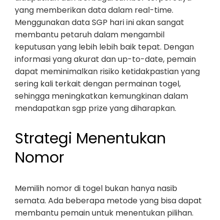
yang memberikan data dalam real-time.
Menggunakan data SGP hari ini akan sangat
membantu petaruh dalam mengambil
keputusan yang lebih lebih baik tepat. Dengan
informasi yang akurat dan up-to-date, pemain
dapat meminimalkan risiko ketidakpastian yang
sering kali terkait dengan permainan togel,
sehingga meningkatkan kemungkinan dalam
mendapatkan sgp prize yang diharapkan.
Strategi Menentukan
Nomor
Memilih nomor di togel bukan hanya nasib
semata. Ada beberapa metode yang bisa dapat
membantu pemain untuk menentukan pilihan.