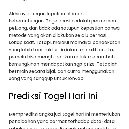
Akhirnya, jangan lupakan elemen
keberuntungan. Togel masih adalah permainan
peluang, dan tidak ada satupun kepastian bahwa
metode yang akan dilakukan selalu berhasil
setiap saat. Tetapi, melalui memakai pendekatan
yang lebih terstruktur di dalam memilih angka,
pemain bisa mengharapkan untuk menambah
kemungkinan mendapatkan sgp prize. Tetaplah
bermain secara bijak dan cuma menggunakan
uang yang sanggup untuk lenyap.
Prediksi Togel Hari Ini
Memprediksi angka judi togel hari ini memerlukan
penelaahan yang cermat terhadap data-data
sebelumnya.
data sgp
Banyak petaruh judi togel