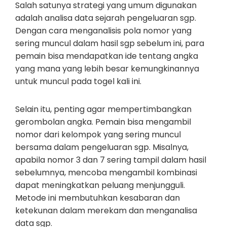
Salah satunya strategi yang umum digunakan
adalah analisa data sejarah pengeluaran sgp.
Dengan cara menganalisis pola nomor yang
sering muncul dalam hasil sgp sebelum ini, para
pemain bisa mendapatkan ide tentang angka
yang mana yang lebih besar kemungkinannya
untuk muncul pada togel kali ini.
Selain itu, penting agar mempertimbangkan
gerombolan angka. Pemain bisa mengambil
nomor dari kelompok yang sering muncul
bersama dalam pengeluaran sgp. Misalnya,
apabila nomor 3 dan 7 sering tampil dalam hasil
sebelumnya, mencoba mengambil kombinasi
dapat meningkatkan peluang menjungguli.
Metode ini membutuhkan kesabaran dan
ketekunan dalam merekam dan menganalisa
data sgp.