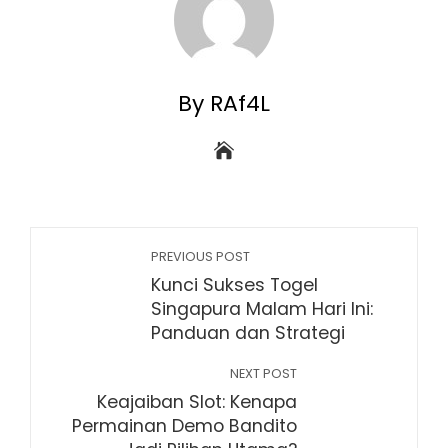
By RAf4L
PREVIOUS POST
Kunci Sukses Togel
Singapura Malam Hari Ini:
Panduan dan Strategi
NEXT POST
Keajaiban Slot: Kenapa
Permainan Demo Bandito