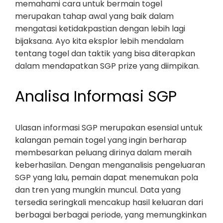
memahami cara untuk bermain togel
merupakan tahap awal yang baik dalam
mengatasi ketidakpastian dengan lebih lagi
bijaksana. Ayo kita eksplor lebih mendalam
tentang togel dan taktik yang bisa diterapkan
dalam mendapatkan SGP prize yang diimpikan.
Analisa Informasi SGP
Ulasan informasi SGP merupakan esensial untuk
kalangan pemain togel yang ingin berharap
membesarkan peluang dirinya dalam meraih
keberhasilan. Dengan menganalisis pengeluaran
SGP yang lalu, pemain dapat menemukan pola
dan tren yang mungkin muncul. Data yang
tersedia seringkali mencakup hasil keluaran dari
berbagai berbagai periode, yang memungkinkan