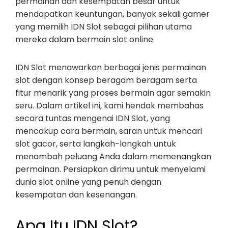
permainan dan kesempatan besar untuk
mendapatkan keuntungan, banyak sekali gamer
yang memilih IDN Slot sebagai pilihan utama
mereka dalam bermain slot online.
IDN Slot menawarkan berbagai jenis permainan
slot dengan konsep beragam beragam serta
fitur menarik yang proses bermain agar semakin
seru. Dalam artikel ini, kami hendak membahas
secara tuntas mengenai IDN Slot, yang
mencakup cara bermain, saran untuk mencari
slot gacor, serta langkah-langkah untuk
menambah peluang Anda dalam memenangkan
permainan. Persiapkan dirimu untuk menyelami
dunia slot online yang penuh dengan
kesempatan dan kesenangan.
Apa Itu IDN Slot?