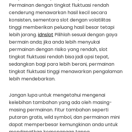
Permainan dengan tingkat fluktuasi rendah
cenderung menawarkan hasil kecil secara
konsisten, sementara slot dengan volatilitas
tinggi memberikan peluang hasil besar tetapi
lebih jarang.
idnslot
Pilihlah sesuai dengan gaya
bermain anda; jika anda lebih menyukai
permainan dengan risiko yang rendah, slot
tingkat fluktuasi rendah bisa jadi opsi tepat,
sedangkan bagi para lebih berani, permainan
tingkat fluktuasi tinggi menawarkan pengalaman
lebih mendebarkan.
Jangan lupa untuk mengetahui mengenai
kelebihan tambahan yang ada oleh masing-
masing permainan. Fitur tambahan seperti
putaran gratis, wild symbol, dan permainan mini
dapat memperbesar kemungkinan anda untuk
mendapatkan kemenangan tanpa