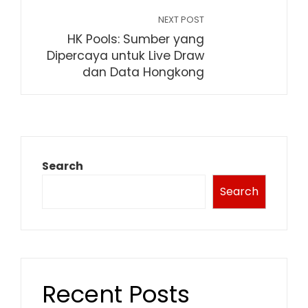
NEXT POST
HK Pools: Sumber yang
Dipercaya untuk Live Draw
dan Data Hongkong
Search
Search
Recent Posts