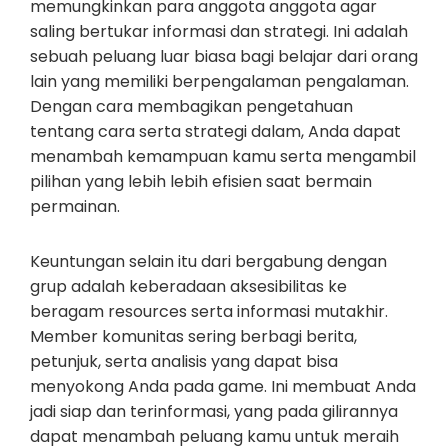
memungkinkan para anggota anggota agar
saling bertukar informasi dan strategi. Ini adalah
sebuah peluang luar biasa bagi belajar dari orang
lain yang memiliki berpengalaman pengalaman.
Dengan cara membagikan pengetahuan
tentang cara serta strategi dalam, Anda dapat
menambah kemampuan kamu serta mengambil
pilihan yang lebih lebih efisien saat bermain
permainan.
Keuntungan selain itu dari bergabung dengan
grup adalah keberadaan aksesibilitas ke
beragam resources serta informasi mutakhir.
Member komunitas sering berbagi berita,
petunjuk, serta analisis yang dapat bisa
menyokong Anda pada game. Ini membuat Anda
jadi siap dan terinformasi, yang pada gilirannya
dapat menambah peluang kamu untuk meraih