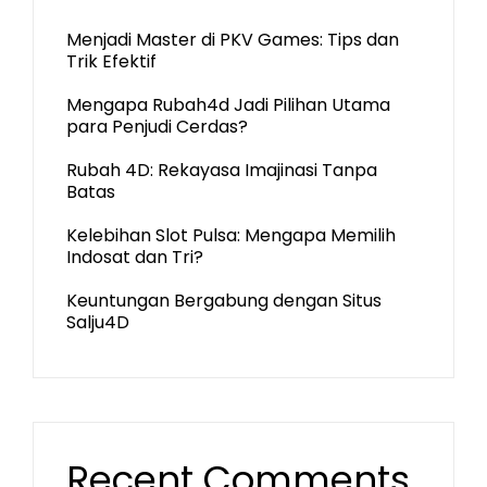
Menjadi Master di PKV Games: Tips dan
Trik Efektif
Mengapa Rubah4d Jadi Pilihan Utama
para Penjudi Cerdas?
Rubah 4D: Rekayasa Imajinasi Tanpa
Batas
Kelebihan Slot Pulsa: Mengapa Memilih
Indosat dan Tri?
Keuntungan Bergabung dengan Situs
Salju4D
Recent Comments