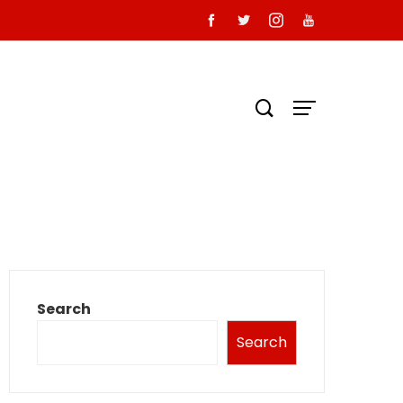
Search
Search