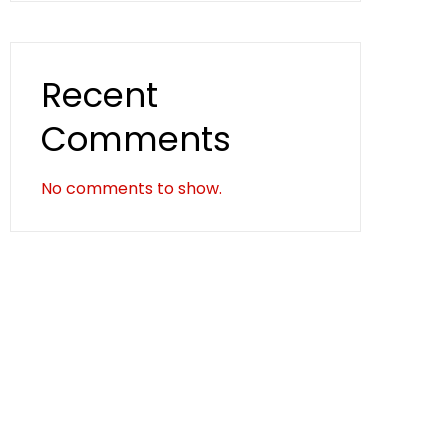
Recent
Comments
No comments to show.