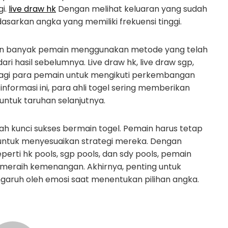
i.
live draw hk
Dengan melihat keluaran yang sudah
sarkan angka yang memiliki frekuensi tinggi.
namun banyak pemain menggunakan metode yang telah
ri hasil sebelumnya. Live draw hk, live draw sgp,
 bagi para pemain untuk mengikuti perkembangan
nformasi ini, para ahli togel sering memberikan
untuk taruhan selanjutnya.
alah kunci sukses bermain togel. Pemain harus tetap
untuk menyesuaikan strategi mereka. Dengan
rti hk pools, sgp pools, dan sdy pools, pemain
eraih kemenangan. Akhirnya, penting untuk
ngaruh oleh emosi saat menentukan pilihan angka.