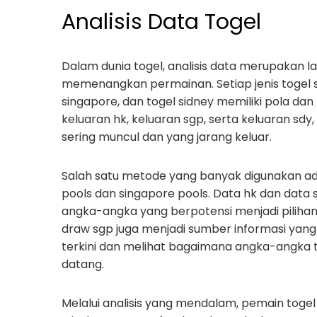
Analisis Data Togel
Dalam dunia togel, analisis data merupakan 
memenangkan permainan. Setiap jenis togel sep
singapore, dan togel sidney memiliki pola d
keluaran hk, keluaran sgp, serta keluaran sd
sering muncul dan yang jarang keluar.
Salah satu metode yang banyak digunakan ada
pools dan singapore pools. Data hk dan dat
angka-angka yang berpotensi menjadi pilihan ba
draw sgp juga menjadi sumber informasi yang 
terkini dan melihat bagaimana angka-angka 
datang.
Melalui analisis yang mendalam, pemain toge