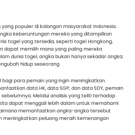
n yang populer di kalangan masyarakat Indonesia.
angka keberuntungan mereka yang ditampilkan
nis togel yang tersedia, seperti togel Hongkong,
ain dapat memilih mana yang paling mereka
am dunia togel, angka bukan hanya sekadar angka;
engubah hidup seseorang.
al bagi para pemain yang ingin meningkatkan
faatkan data HK, data SGP, dan data SDY, pemain
sebelumnya. Melalui analisis yang teliti terhadap
, kita dapat menggali lebih dalam untuk memahami
bagaimana memanfaatkan angka-angka tersebut
dan meningkatkan peluang meraih kemenangan