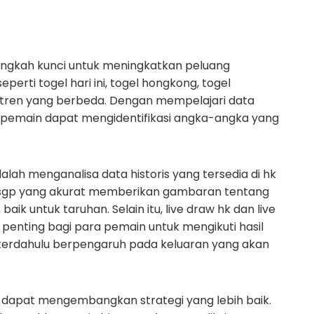
langkah kunci untuk meningkatkan peluang
erti togel hari ini, togel hongkong, togel
an tren yang berbeda. Dengan mempelajari data
y, pemain dapat mengidentifikasi angka-angka yang
lah menganalisa data historis yang tersedia di hk
a sgp yang akurat memberikan gambaran tentang
ik untuk taruhan. Selain itu, live draw hk dan live
penting bagi para pemain untuk mengikuti hasil
terdahulu berpengaruh pada keluaran yang akan
l dapat mengembangkan strategi yang lebih baik.