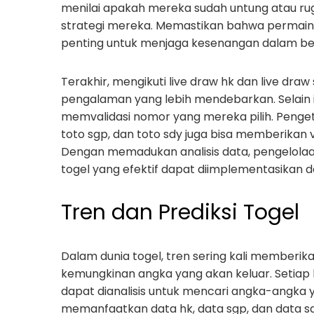
menilai apakah mereka sudah untung atau ru
strategi mereka. Memastikan bahwa permain
penting untuk menjaga kesenangan dalam be
Terakhir, mengikuti live draw hk dan live dr
pengalaman yang lebih mendebarkan. Selain i
memvalidasi nomor yang mereka pilih. Pengeta
toto sgp, dan toto sdy juga bisa memberikan 
Dengan memadukan analisis data, pengelolaa
togel yang efektif dapat diimplementasikan d
Tren dan Prediksi Togel
Dalam dunia togel, tren sering kali memberi
kemungkinan angka yang akan keluar. Setiap ha
dapat dianalisis untuk mencari angka-angka y
memanfaatkan data hk, data sgp, dan data 