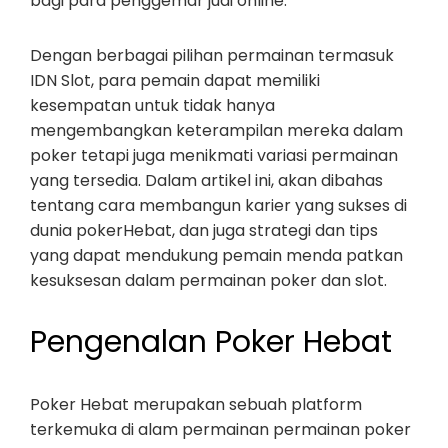
bagi para penggemar judi online.
Dengan berbagai pilihan permainan termasuk
IDN Slot, para pemain dapat memiliki
kesempatan untuk tidak hanya
mengembangkan keterampilan mereka dalam
poker tetapi juga menikmati variasi permainan
yang tersedia. Dalam artikel ini, akan dibahas
tentang cara membangun karier yang sukses di
dunia pokerHebat, dan juga strategi dan tips
yang dapat mendukung pemain menda patkan
kesuksesan dalam permainan poker dan slot.
Pengenalan Poker Hebat
Poker Hebat merupakan sebuah platform
terkemuka di alam permainan permainan poker