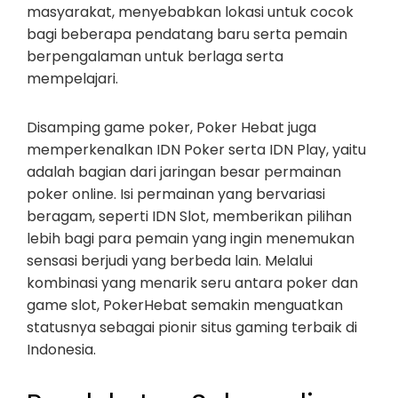
masyarakat, menyebabkan lokasi untuk cocok
bagi beberapa pendatang baru serta pemain
berpengalaman untuk berlaga serta
mempelajari.
Disamping game poker, Poker Hebat juga
memperkenalkan IDN Poker serta IDN Play, yaitu
adalah bagian dari jaringan besar permainan
poker online. Isi permainan yang bervariasi
beragam, seperti IDN Slot, memberikan pilihan
lebih bagi para pemain yang ingin menemukan
sensasi berjudi yang berbeda lain. Melalui
kombinasi yang menarik seru antara poker dan
game slot, PokerHebat semakin menguatkan
statusnya sebagai pionir situs gaming terbaik di
Indonesia.