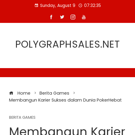
Skip
Sunday, August 9
07:32:36
to
content
POLYGRAPHSALES.NET
Home
Berita Games
Membangun Karier Sukses dalam Dunia PokerHebat
BERITA GAMES
Membangun Karier