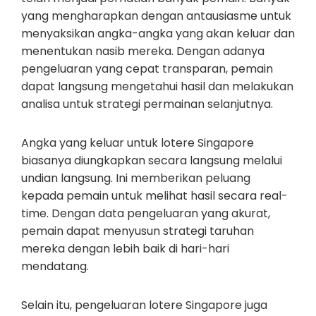
yang mengharapkan dengan antausiasme untuk
menyaksikan angka-angka yang akan keluar dan
menentukan nasib mereka. Dengan adanya
pengeluaran yang cepat transparan, pemain
dapat langsung mengetahui hasil dan melakukan
analisa untuk strategi permainan selanjutnya.
Angka yang keluar untuk lotere Singapore
biasanya diungkapkan secara langsung melalui
undian langsung. Ini memberikan peluang
kepada pemain untuk melihat hasil secara real-
time. Dengan data pengeluaran yang akurat,
pemain dapat menyusun strategi taruhan
mereka dengan lebih baik di hari-hari
mendatang.
Selain itu, pengeluaran lotere Singapore juga