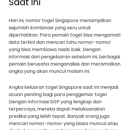
Saat Ini
Hari ini, nomor togel Singapore menampilkan
sejumlah kombinasi yang seru untuk
diperhatikan. Para pemain togel bisa mengamati
data terkini dan mencari tahu nomor-nomor
yang bisa membawa nasib baik. Dengan
informasi dari pengeluaran sebelum ini, berbagai
pemain berusaha menganalisis dan meramalkan
angka yang akan muncul malam ini.
Angka keluaran togel Singapore saat ini menjadi
acuan penting bagi para penggemar togel.
Dengan informasi SGP yang lengkap dan
terpercaya, mereka dapat melaksanakan
prediksi yang lebih tepat. Banyak orang juga
mencari nomor-nomor yang biasa muncul atau