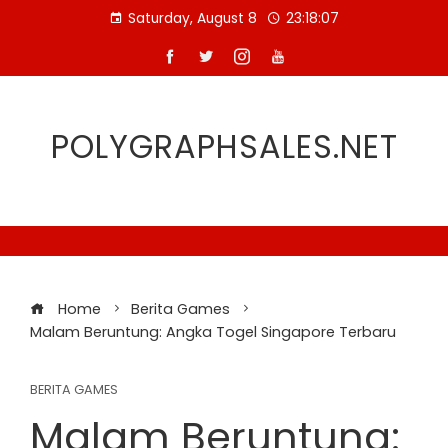
Skip
Saturday, August 8
23:18:08
to
content
POLYGRAPHSALES.NET
Home
Berita Games
Malam Beruntung: Angka Togel Singapore Terbaru
BERITA GAMES
Malam Beruntung: