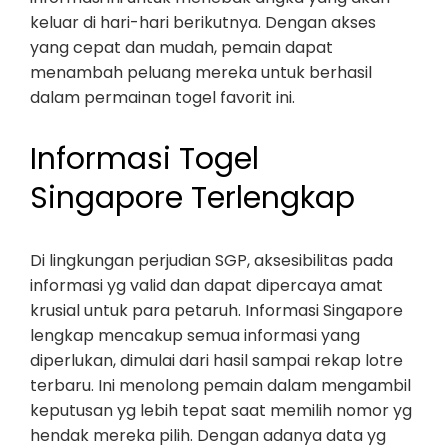
keluar di hari-hari berikutnya. Dengan akses
yang cepat dan mudah, pemain dapat
menambah peluang mereka untuk berhasil
dalam permainan togel favorit ini.
Informasi Togel
Singapore Terlengkap
Di lingkungan perjudian SGP, aksesibilitas pada
informasi yg valid dan dapat dipercaya amat
krusial untuk para petaruh. Informasi Singapore
lengkap mencakup semua informasi yang
diperlukan, dimulai dari hasil sampai rekap lotre
terbaru. Ini menolong pemain dalam mengambil
keputusan yg lebih tepat saat memilih nomor yg
hendak mereka pilih. Dengan adanya data yg