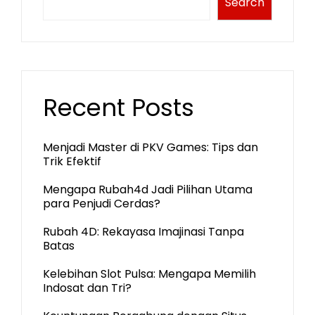
Search
Recent Posts
Menjadi Master di PKV Games: Tips dan
Trik Efektif
Mengapa Rubah4d Jadi Pilihan Utama
para Penjudi Cerdas?
Rubah 4D: Rekayasa Imajinasi Tanpa
Batas
Kelebihan Slot Pulsa: Mengapa Memilih
Indosat dan Tri?