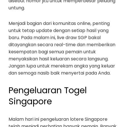
disebut nomor jitu untuk memperbesar peluang
untung.
Menjadi bagian dari komunitas online, penting
untuk tetap update dengan setiap hasil yang
baru. Pada malam ini, live draw SGP bakal
ditayangkan secara real-time dan memberikan
kesempatan bagi semua pemain untuk
menyaksikan hasil keluaran secara langsung.
Jangan lupa untuk merekam angka yang keluar
dan semoga nasib baik menyertai pada Anda.
Pengeluaran Togel
Singapore
Malam hari ini pengeluaran lotere Singapore
telah menjadi perhatian banyak pemain. Banyak