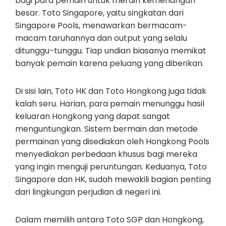
bagi para pemain untuk meraih kemenangan
besar. Toto Singapore, yaitu singkatan dari
Singapore Pools, menawarkan bermacam-
macam taruhannya dan output yang selalu
ditunggu-tunggu. Tiap undian biasanya memikat
banyak pemain karena peluang yang diberikan.
Di sisi lain, Toto HK dan Toto Hongkong juga tidak
kalah seru. Harian, para pemain menunggu hasil
keluaran Hongkong yang dapat sangat
menguntungkan. Sistem bermain dan metode
permainan yang disediakan oleh Hongkong Pools
menyediakan perbedaan khusus bagi mereka
yang ingin menguji peruntungan. Keduanya, Toto
Singapore dan HK, sudah mewakili bagian penting
dari lingkungan perjudian di negeri ini.
Dalam memilih antara Toto SGP dan Hongkong,