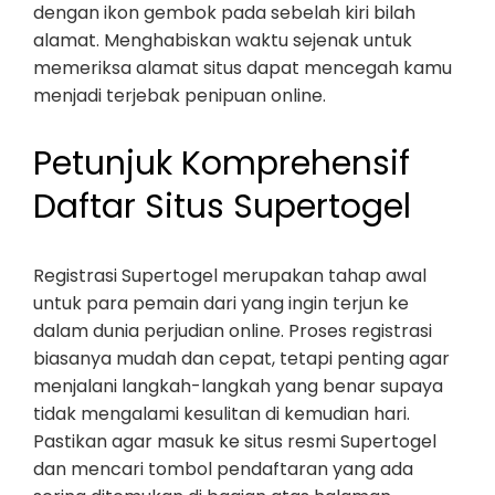
dengan ikon gembok pada sebelah kiri bilah
alamat. Menghabiskan waktu sejenak untuk
memeriksa alamat situs dapat mencegah kamu
menjadi terjebak penipuan online.
Petunjuk Komprehensif
Daftar Situs Supertogel
Registrasi Supertogel merupakan tahap awal
untuk para pemain dari yang ingin terjun ke
dalam dunia perjudian online. Proses registrasi
biasanya mudah dan cepat, tetapi penting agar
menjalani langkah-langkah yang benar supaya
tidak mengalami kesulitan di kemudian hari.
Pastikan agar masuk ke situs resmi Supertogel
dan mencari tombol pendaftaran yang ada