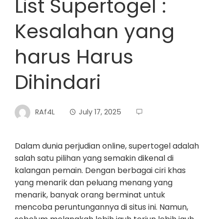
List Supertogel :
Kesalahan yang
harus Harus
Dihindari
RAf4L
July 17, 2025
Dalam dunia perjudian online, supertogel adalah
salah satu pilihan yang semakin dikenal di
kalangan pemain. Dengan berbagai ciri khas
yang menarik dan peluang menang yang
menarik, banyak orang berminat untuk
mencoba peruntungannya di situs ini. Namun,