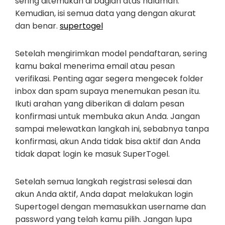
sering ditemukan di bagian atas halaman.
Kemudian, isi semua data yang dengan akurat
dan benar.
supertogel
Setelah mengirimkan model pendaftaran, sering
kamu bakal menerima email atau pesan
verifikasi. Penting agar segera mengecek folder
inbox dan spam supaya menemukan pesan itu.
Ikuti arahan yang diberikan di dalam pesan
konfirmasi untuk membuka akun Anda. Jangan
sampai melewatkan langkah ini, sebabnya tanpa
konfirmasi, akun Anda tidak bisa aktif dan Anda
tidak dapat login ke masuk SuperTogel.
Setelah semua langkah registrasi selesai dan
akun Anda aktif, Anda dapat melakukan login
Supertogel dengan memasukkan username dan
password yang telah kamu pilih. Jangan lupa