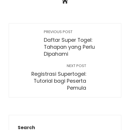
PREVIOUS POST
Daftar Super Togel:
Tahapan yang Perlu
Dipahami
NEXT POST
Registrasi Supertogel:
Tutorial bagi Peserta
Pemula
Search