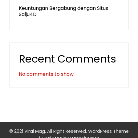
Keuntungan Bergabung dengan Situs
Salju4D
Recent Comments
No comments to show.
© 2021 Viral Mag. All Right Reserved.
WordPress Theme