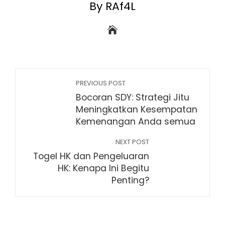
By RAf4L
PREVIOUS POST
Bocoran SDY: Strategi Jitu
Meningkatkan Kesempatan
Kemenangan Anda semua
NEXT POST
Togel HK dan Pengeluaran
HK: Kenapa Ini Begitu
Penting?