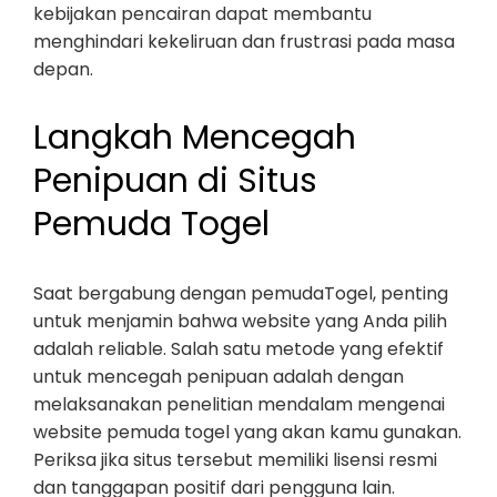
kebijakan pencairan dapat membantu
menghindari kekeliruan dan frustrasi pada masa
depan.
Langkah Mencegah
Penipuan di Situs
Pemuda Togel
Saat bergabung dengan pemudaTogel, penting
untuk menjamin bahwa website yang Anda pilih
adalah reliable. Salah satu metode yang efektif
untuk mencegah penipuan adalah dengan
melaksanakan penelitian mendalam mengenai
website pemuda togel yang akan kamu gunakan.
Periksa jika situs tersebut memiliki lisensi resmi
dan tanggapan positif dari pengguna lain.