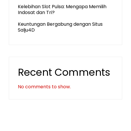
Kelebihan Slot Pulsa: Mengapa Memilih
Indosat dan Tri?
Keuntungan Bergabung dengan Situs
Salju4D
Recent Comments
No comments to show.