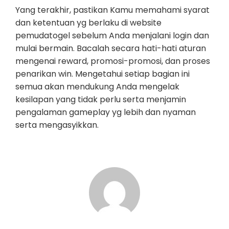
Yang terakhir, pastikan Kamu memahami syarat
dan ketentuan yg berlaku di website
pemudatogel sebelum Anda menjalani login dan
mulai bermain. Bacalah secara hati-hati aturan
mengenai reward, promosi-promosi, dan proses
penarikan win. Mengetahui setiap bagian ini
semua akan mendukung Anda mengelak
kesilapan yang tidak perlu serta menjamin
pengalaman gameplay yg lebih dan nyaman
serta mengasyikkan.