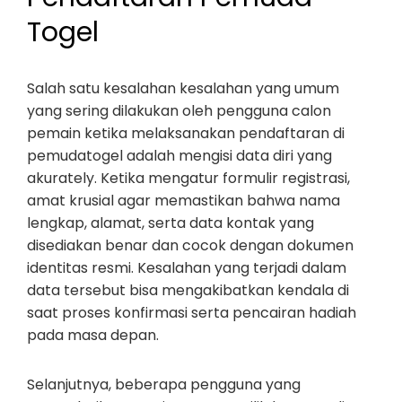
Togel
Salah satu kesalahan kesalahan yang umum
yang sering dilakukan oleh pengguna calon
pemain ketika melaksanakan pendaftaran di
pemudatogel adalah mengisi data diri yang
akurately. Ketika mengatur formulir registrasi,
amat krusial agar memastikan bahwa nama
lengkap, alamat, serta data kontak yang
disediakan benar dan cocok dengan dokumen
identitas resmi. Kesalahan yang terjadi dalam
data tersebut bisa mengakibatkan kendala di
saat proses konfirmasi serta pencairan hadiah
pada masa depan.
Selanjutnya, beberapa pengguna yang