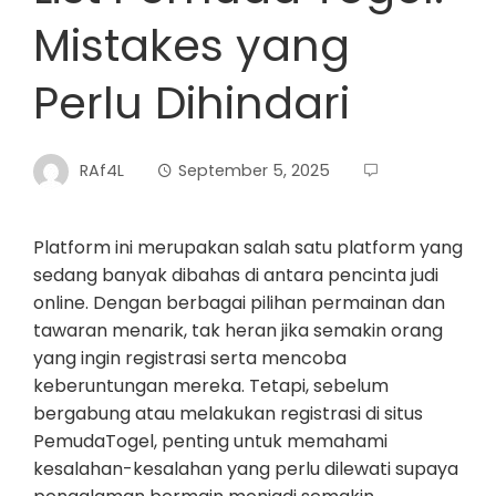
Mistakes yang
Perlu Dihindari
RAf4L
September 5, 2025
Platform ini merupakan salah satu platform yang
sedang banyak dibahas di antara pencinta judi
online. Dengan berbagai pilihan permainan dan
tawaran menarik, tak heran jika semakin orang
yang ingin registrasi serta mencoba
keberuntungan mereka. Tetapi, sebelum
bergabung atau melakukan registrasi di situs
PemudaTogel, penting untuk memahami
kesalahan-kesalahan yang perlu dilewati supaya