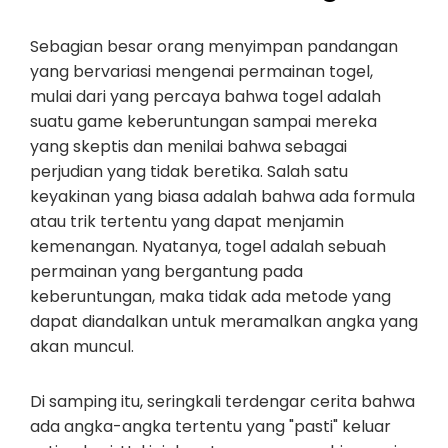
Sebagian besar orang menyimpan pandangan
yang bervariasi mengenai permainan togel,
mulai dari yang percaya bahwa togel adalah
suatu game keberuntungan sampai mereka
yang skeptis dan menilai bahwa sebagai
perjudian yang tidak beretika. Salah satu
keyakinan yang biasa adalah bahwa ada formula
atau trik tertentu yang dapat menjamin
kemenangan. Nyatanya, togel adalah sebuah
permainan yang bergantung pada
keberuntungan, maka tidak ada metode yang
dapat diandalkan untuk meramalkan angka yang
akan muncul.
Di samping itu, seringkali terdengar cerita bahwa
ada angka-angka tertentu yang "pasti" keluar