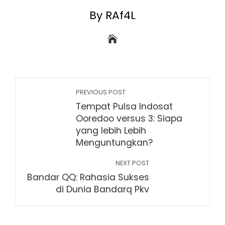
By RAf4L
PREVIOUS POST
Tempat Pulsa Indosat
Ooredoo versus 3: Siapa
yang lebih Lebih
Menguntungkan?
NEXT POST
Bandar QQ: Rahasia Sukses
di Dunia Bandarq Pkv