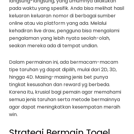
langsung-langsung, yang umumnya dilakukan
pada waktu yang spesifik. Anda bisa melihat hasil
keluaran keluaran nomor di berbagai sumber
online atau via platform yang ada. Melalui
kehadiran live draw, pengguna bisa mengalami
pengalaman yang lebih nyata seolah-olah,
seakan mereka ada di tempat undian.
Dalam permainan ini, ada bermacam-macam
tipe taruhan yg dapat dipilih, mulai dari 2D, 3D,
hingga 4D. Masing-masing jenis bet punya
tingkat kesusahan dan reward yg berbeda.
Karena itu, krusial bagi pemain agar memahami
semua jenis taruhan serta metode bermainnya
agar dapat meningkatkan kesempatan meraih
win.
Strategi Bermain Togel