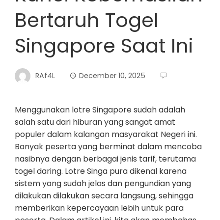
Bertaruh Togel
Singapore Saat Ini
RAf4L
December 10, 2025
Menggunakan lotre Singapore sudah adalah
salah satu dari hiburan yang sangat amat
populer dalam kalangan masyarakat Negeri ini.
Banyak peserta yang berminat dalam mencoba
nasibnya dengan berbagai jenis tarif, terutama
togel daring. Lotre Singa pura dikenal karena
sistem yang sudah jelas dan pengundian yang
dilakukan dilakukan secara langsung, sehingga
memberikan kepercayaan lebih untuk para