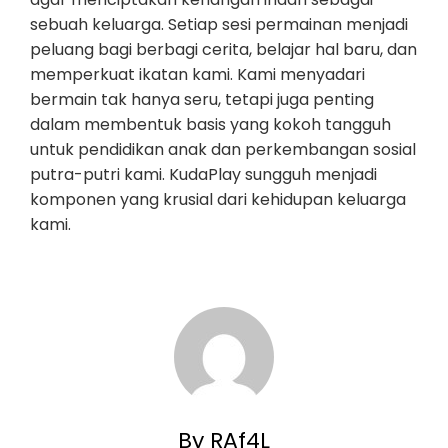
sebuah keluarga. Setiap sesi permainan menjadi
peluang bagi berbagi cerita, belajar hal baru, dan
memperkuat ikatan kami. Kami menyadari
bermain tak hanya seru, tetapi juga penting
dalam membentuk basis yang kokoh tangguh
untuk pendidikan anak dan perkembangan sosial
putra-putri kami. KudaPlay sungguh menjadi
komponen yang krusial dari kehidupan keluarga
kami.
By RAf4L