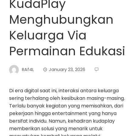
KudaPlay
Menghubungkan
Keluarga Via
Permainan Edukasi
RAf4L
January 23, 2026
Di era digital saat ini, interaksi antara keluarga
sering terhalang oleh kesibukan masing-masing.
Terlalu banyak kegiatan yang memisahkan, dari
pekerjaan hingga entertainment yang hanya
bersifat individu. Namun, kehadiran kudaplay
memberikan solusi yang menarik untuk