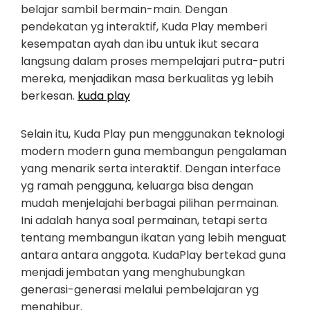
belajar sambil bermain-main. Dengan
pendekatan yg interaktif, Kuda Play memberi
kesempatan ayah dan ibu untuk ikut secara
langsung dalam proses mempelajari putra-putri
mereka, menjadikan masa berkualitas yg lebih
berkesan.
kuda play
Selain itu, Kuda Play pun menggunakan teknologi
modern modern guna membangun pengalaman
yang menarik serta interaktif. Dengan interface
yg ramah pengguna, keluarga bisa dengan
mudah menjelajahi berbagai pilihan permainan.
Ini adalah hanya soal permainan, tetapi serta
tentang membangun ikatan yang lebih menguat
antara antara anggota. KudaPlay bertekad guna
menjadi jembatan yang menghubungkan
generasi-generasi melalui pembelajaran yg
menghibur.