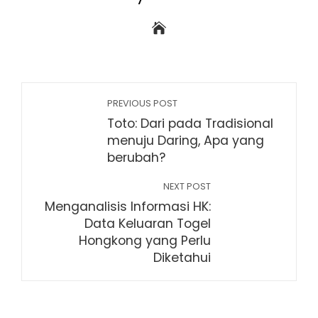
PREVIOUS POST
Toto: Dari pada Tradisional
menuju Daring, Apa yang
berubah?
NEXT POST
Menganalisis Informasi HK:
Data Keluaran Togel
Hongkong yang Perlu
Diketahui