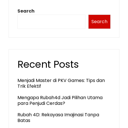
Search
Search
Recent Posts
Menjadi Master di PKV Games: Tips dan
Trik Efektif
Mengapa Rubah4d Jadi Pilihan Utama
para Penjudi Cerdas?
Rubah 4D: Rekayasa Imajinasi Tanpa
Batas