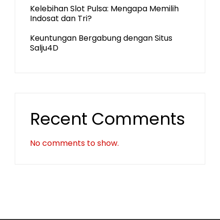
Kelebihan Slot Pulsa: Mengapa Memilih
Indosat dan Tri?
Keuntungan Bergabung dengan Situs
Salju4D
Recent Comments
No comments to show.