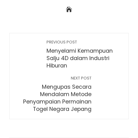
PREVIOUS POST
Menyelami Kemampuan
Salju 4D dalam Industri
Hiburan
NEXT POST
Mengupas Secara
Mendalam Metode
Penyampaian Permainan
Togel Negara Jepang