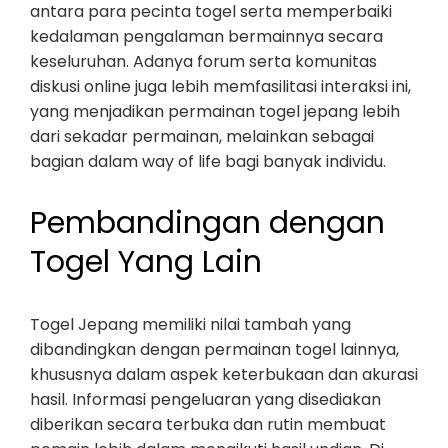
antara para pecinta togel serta memperbaiki
kedalaman pengalaman bermainnya secara
keseluruhan. Adanya forum serta komunitas
diskusi online juga lebih memfasilitasi interaksi ini,
yang menjadikan permainan togel jepang lebih
dari sekadar permainan, melainkan sebagai
bagian dalam way of life bagi banyak individu.
Pembandingan dengan
Togel Yang Lain
Togel Jepang memiliki nilai tambah yang
dibandingkan dengan permainan togel lainnya,
khususnya dalam aspek keterbukaan dan akurasi
hasil. Informasi pengeluaran yang disediakan
diberikan secara terbuka dan rutin membuat