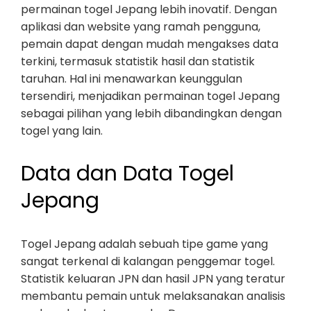
permainan togel Jepang lebih inovatif. Dengan
aplikasi dan website yang ramah pengguna,
pemain dapat dengan mudah mengakses data
terkini, termasuk statistik hasil dan statistik
taruhan. Hal ini menawarkan keunggulan
tersendiri, menjadikan permainan togel Jepang
sebagai pilihan yang lebih dibandingkan dengan
togel yang lain.
Data dan Data Togel
Jepang
Togel Jepang adalah sebuah tipe game yang
sangat terkenal di kalangan penggemar togel.
Statistik keluaran JPN dan hasil JPN yang teratur
membantu pemain untuk melaksanakan analisis