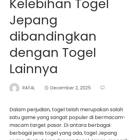
Kelebihan Togel
Jepang
dibandingkan
dengan Togel
Lainnya
RAf4L
December 2, 2025
Dalam perjudian, togel telah merupakan salah
satu game yang sangat populer di bermacam-
macam target pasar. Di antara berbagai
berbagai jenis togel yang ada, togel Jepang