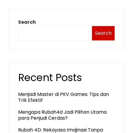
Search
Search
Recent Posts
Menjadi Master di PKV Games: Tips dan
Trik Efektif
Mengapa Rubah4d Jadi Pilihan Utama
para Penjudi Cerdas?
Rubah 4D: Rekayasa Imajinasi Tanpa