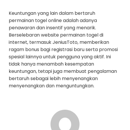
Keuntungan yang lain dalam bertaruh
permainan togel online adalah adanya
penawaran dan insentif yang menarik.
Berselebaran website permainan togel di
internet, termasuk JeniusToto, memberikan
ragam bonus bagi registrasi baru serta promosi
spesial lainnya untuk pengguna yang aktif. Ini
tidak hanya menambah kesempatan
keuntungan, tetapi juga membuat pengalaman
bertaruh sebagai lebih menyenangkan
menyenangkan dan menguntungkan.