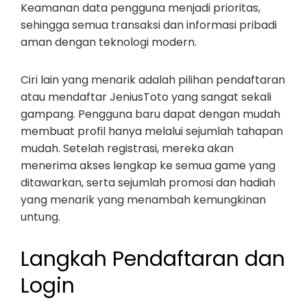
Keamanan data pengguna menjadi prioritas,
sehingga semua transaksi dan informasi pribadi
aman dengan teknologi modern.
Ciri lain yang menarik adalah pilihan pendaftaran
atau mendaftar JeniusToto yang sangat sekali
gampang. Pengguna baru dapat dengan mudah
membuat profil hanya melalui sejumlah tahapan
mudah. Setelah registrasi, mereka akan
menerima akses lengkap ke semua game yang
ditawarkan, serta sejumlah promosi dan hadiah
yang menarik yang menambah kemungkinan
untung.
Langkah Pendaftaran dan
Login