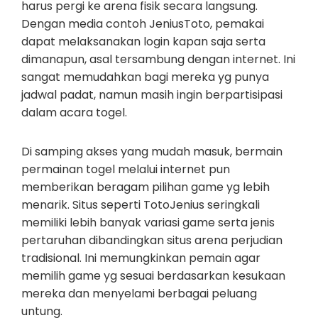
harus pergi ke arena fisik secara langsung.
Dengan media contoh JeniusToto, pemakai
dapat melaksanakan login kapan saja serta
dimanapun, asal tersambung dengan internet. Ini
sangat memudahkan bagi mereka yg punya
jadwal padat, namun masih ingin berpartisipasi
dalam acara togel.
Di samping akses yang mudah masuk, bermain
permainan togel melalui internet pun
memberikan beragam pilihan game yg lebih
menarik. Situs seperti TotoJenius seringkali
memiliki lebih banyak variasi game serta jenis
pertaruhan dibandingkan situs arena perjudian
tradisional. Ini memungkinkan pemain agar
memilih game yg sesuai berdasarkan kesukaan
mereka dan menyelami berbagai peluang
untung.