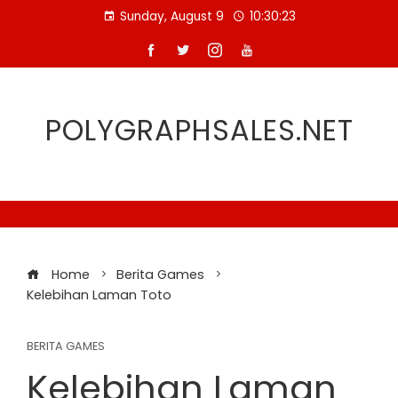
Skip
Sunday, August 9
10:30:24
to
content
POLYGRAPHSALES.NET
Home
Berita Games
Kelebihan Laman Toto
BERITA GAMES
Kelebihan Laman