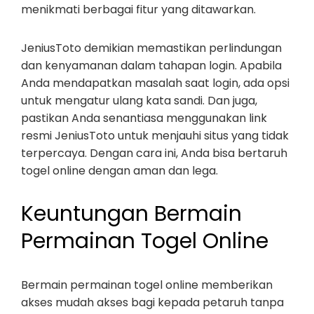
menikmati berbagai fitur yang ditawarkan.
JeniusToto demikian memastikan perlindungan
dan kenyamanan dalam tahapan login. Apabila
Anda mendapatkan masalah saat login, ada opsi
untuk mengatur ulang kata sandi. Dan juga,
pastikan Anda senantiasa menggunakan link
resmi JeniusToto untuk menjauhi situs yang tidak
terpercaya. Dengan cara ini, Anda bisa bertaruh
togel online dengan aman dan lega.
Keuntungan Bermain
Permainan Togel Online
Bermain permainan togel online memberikan
akses mudah akses bagi kepada petaruh tanpa