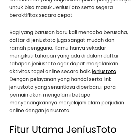
untuk bisa masuk JeniusToto serta segera
beraktifitas secara cepat.
Bagi yang barusan baru kali mencoba berusaha,
daftar di jeniustoto juga sangat mudah dan
ramah pengguna. Kamu hanya sekadar
mengikuti tahapan yang ada di dalam daftar
tahapan jeniustoto agar dapat menjalankan
aktivitas togel online secara baik.
jeniustoto
Dengan pelayanan yang handal serta link
jeniustoto yang senantiasa diperbarui, para
pemain akan mengalami betapa
menyenangkannya menjelajahi alam perjudian
online dengan jeniustoto.
Fitur Utama JeniusToto