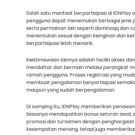
Salah satu manfaat berpartisipasi di IDNPlay 
pengguna dapat menemukan berbagai jenis p
serta permainan lain seperti dominoqq dan c
menentukan sesuai dengan keinginan dan ke
berpartisipasi lebih menarik.
Keistimewaan lainnya adalah faciliti akses d
mendaftar dan bermain melalui perangkat 
ramah pengguna. Proses registrasi yang muda
membuat pengalaman berpartisipasi semakin 
maupun yang sudah berpengalaman.
Di samping itu, IDNPlay memberikan penawar
biasanya mendapatkan bonus setoran awal, 
promosi dan turnamen dengan penghargaan ke
kesempatan menang, tetapi juga memberika