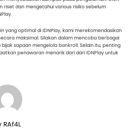
n riset dan mengetahui various risiko sebelum
Play.
 yang optimal di IDNPlay, kami merekomendasikan
secara maksimal. Silakan dalam mencoba berbagai
 bijak sapaan mengelola bankroll. Selain itu, penting
atkan penawaran menarik dari dari IDNPlay untuk
y RAf4L