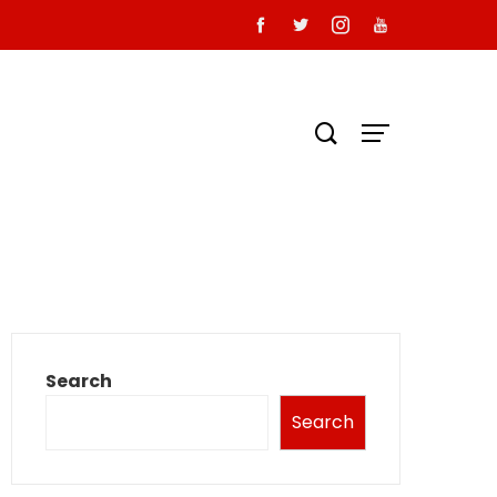
Search
Search