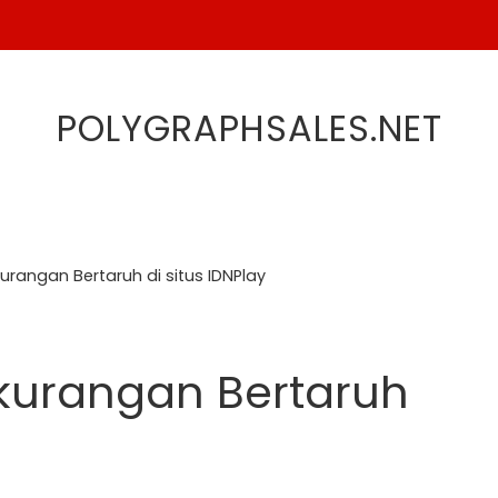
POLYGRAPHSALES.NET
urangan Bertaruh di situs IDNPlay
kurangan Bertaruh