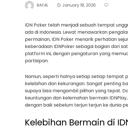
RAf4L
January 18, 2026
IDN Poker telah menjadi sebuah tempat ungg
ada di Indonesia. Lewat menawarkan pengala
permainan, IDN Poker menarik perhatian seju
keberadaan IDNPoker sebagai bagian dari sat
platform ini, dengan pengaturan yang memuda
partisipan.
Namun, seperti halnya setiap setiap tempat p
kelebihan dan kekurangan. Sangat penting ba
supaya bisa mengambil pilihan yang tepat. Da
keuntungan dan kelemahan bermain IDNPlay
dengan baik sebelum terjun terjun ke dunia pe
Kelebihan Bermain di ID