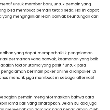
 insentif untuk member baru, untuk pemain yang
yang bisa membuat pemain tetap setia. Hal ini dapat
yang menginginkan lebih banyak keuntungan dari
elebihan yang dapat memperbaiki k pengalaman
ariasi permainan yang banyak, keamanan yang baik
 adalah faktor utama yang positif untuk para
 pengalaman bermain poker online di idnpoker. Di
onus menarik juga membuat ini sebagai alternatif
n. Sebagian pemain menginformasikan bahwa cara
 lama dari yang diharapkan. Selain itu, ada juga
ngkin menyebabkan dampak pada pengalaman. Oleh