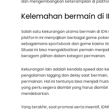
dan mengembangkan keterampilan di platfor
Kelemahan bermain di I
Salah satu kekurangan utama bermain di IDN P
platform ini menyajikan berbagai game poke
sebagaimana sportsbook dan game kasino tida
Situasi ini bisa mengakibatkan pemain menja
beragam pilihan dalam kategori permainan.
Kekurangan lain adalah kendala speed dan k
pengalaman lagging dan delay saat bermain
permainan. Hal ini tentunya bisa menjadi frus
yang perlu segera diambil yang harus diambil
mendebarkan.
Yang terakhir, soal promosi serta insentif,