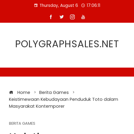
Skip
Thursday, August 6
17:06:12
to
content
POLYGRAPHSALES.NET
Home
Berita Games
Keistimewaan Kebudayaan Penduduk Toto dalam
Masyarakat Kontemporer
BERITA GAMES