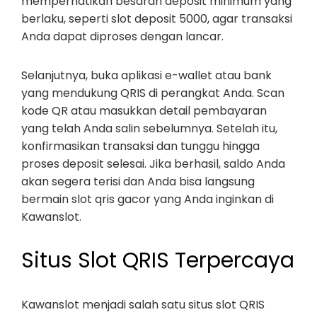
memperhatikan besaran deposit minimum yang
berlaku, seperti slot deposit 5000, agar transaksi
Anda dapat diproses dengan lancar.
Selanjutnya, buka aplikasi e-wallet atau bank
yang mendukung QRIS di perangkat Anda. Scan
kode QR atau masukkan detail pembayaran
yang telah Anda salin sebelumnya. Setelah itu,
konfirmasikan transaksi dan tunggu hingga
proses deposit selesai. Jika berhasil, saldo Anda
akan segera terisi dan Anda bisa langsung
bermain slot qris gacor yang Anda inginkan di
Kawanslot.
Situs Slot QRIS Terpercaya
Kawanslot menjadi salah satu situs slot QRIS