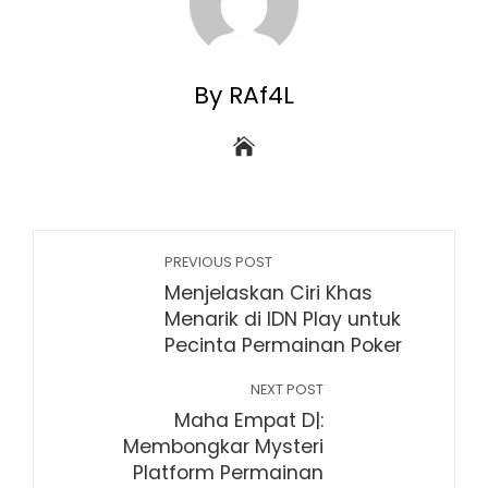
By RAf4L
PREVIOUS POST
Menjelaskan Ciri Khas
Menarik di IDN Play untuk
Pecinta Permainan Poker
NEXT POST
Maha Empat D|:
Membongkar Mysteri
Platform Permainan