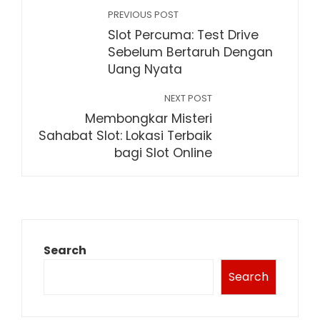
PREVIOUS POST
Slot Percuma: Test Drive
Sebelum Bertaruh Dengan
Uang Nyata
NEXT POST
Membongkar Misteri
Sahabat Slot: Lokasi Terbaik
bagi Slot Online
Search
Search