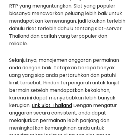
RTP yang menguntungkan. Slot yang populer
biasanya menawarkan peluang lebih baik untuk
mendapatkan kemenangan, jadi lakukan terlebih
dahulu riset terlebih dahulu tentang slot-server
Thailand dan carilah yang terpopuler dan
reliable.
Selanjutnya, manajemen anggaran permainan
anda dengan baik. Tetapkan berapa banyak
uang yang siap anda pertaruhkan dan patuhi
limit tersebut. Hindari terpengaruh untuk lanjut
bermain setelah mendapatkan kekalahan,
karena ini dapat menyebabkan lebih banyak
kerugian.
Link Slot Thailand
Dengan mengatur
anggaran secara consistent, anda dapat
melanjutkan permainan lebih panjang dan
meningkatkan kemungkinan anda untuk