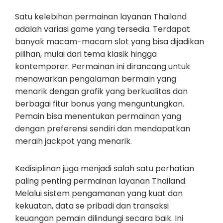
Satu kelebihan permainan layanan Thailand
adalah variasi game yang tersedia. Terdapat
banyak macam-macam slot yang bisa dijadikan
pilihan, mulai dari tema klasik hingga
kontemporer. Permainan ini dirancang untuk
menawarkan pengalaman bermain yang
menarik dengan grafik yang berkualitas dan
berbagai fitur bonus yang menguntungkan.
Pemain bisa menentukan permainan yang
dengan preferensi sendiri dan mendapatkan
meraih jackpot yang menarik.
Kedisiplinan juga menjadi salah satu perhatian
paling penting permainan layanan Thailand.
Melalui sistem pengamanan yang kuat dan
kekuatan, data se pribadi dan transaksi
keuangan pemain dilindungi secara baik. Ini