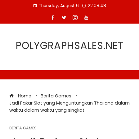
Skip
Thursday, August 6
22:08:49
to
content
POLYGRAPHSALES.NET
Home
Berita Games
Jadi Pakar Slot yang Menguntungkan Thailand dalam
waktu dalam waktu yang singkat
BERITA GAMES