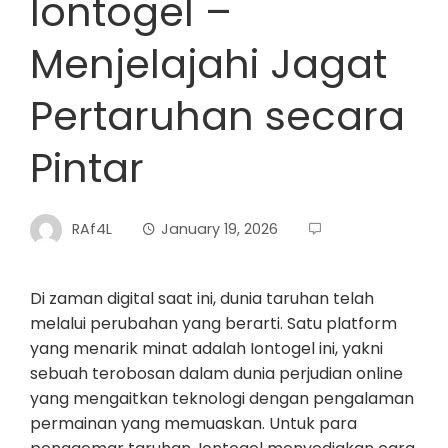
Iontogel –
Menjelajahi Jagat
Pertaruhan secara
Pintar
RAf4L
January 19, 2026
Di zaman digital saat ini, dunia taruhan telah
melalui perubahan yang berarti. Satu platform
yang menarik minat adalah Iontogel ini, yakni
sebuah terobosan dalam dunia perjudian online
yang mengaitkan teknologi dengan pengalaman
permainan yang memuaskan. Untuk para