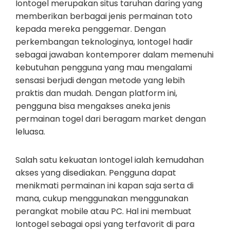
Iontogel merupakan situs taruhan daring yang
memberikan berbagai jenis permainan toto
kepada mereka penggemar. Dengan
perkembangan teknologinya, Iontogel hadir
sebagai jawaban kontemporer dalam memenuhi
kebutuhan pengguna yang mau mengalami
sensasi berjudi dengan metode yang lebih
praktis dan mudah. Dengan platform ini,
pengguna bisa mengakses aneka jenis
permainan togel dari beragam market dengan
leluasa.
Salah satu kekuatan Iontogel ialah kemudahan
akses yang disediakan. Pengguna dapat
menikmati permainan ini kapan saja serta di
mana, cukup menggunakan menggunakan
perangkat mobile atau PC. Hal ini membuat
Iontogel sebagai opsi yang terfavorit di para