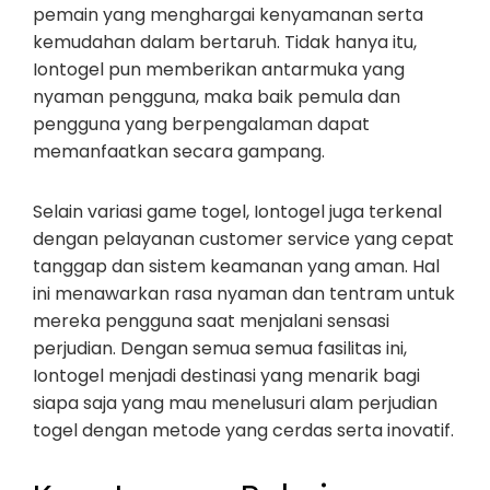
pemain yang menghargai kenyamanan serta
kemudahan dalam bertaruh. Tidak hanya itu,
Iontogel pun memberikan antarmuka yang
nyaman pengguna, maka baik pemula dan
pengguna yang berpengalaman dapat
memanfaatkan secara gampang.
Selain variasi game togel, Iontogel juga terkenal
dengan pelayanan customer service yang cepat
tanggap dan sistem keamanan yang aman. Hal
ini menawarkan rasa nyaman dan tentram untuk
mereka pengguna saat menjalani sensasi
perjudian. Dengan semua semua fasilitas ini,
Iontogel menjadi destinasi yang menarik bagi
siapa saja yang mau menelusuri alam perjudian
togel dengan metode yang cerdas serta inovatif.