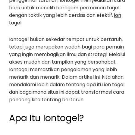
penggemar taruhan, Iontogel menyediakan cara
baru untuk meneliti beragam permainan togel
dengan taktik yang lebih cerdas dan efektif.
ion
togel
Iontogel bukan sekedar tempat untuk bertaruh,
tetapi juga merupakan wadah bagi para pemain
yang ingin membagikan ilmu dan strategi. Melalui
akses mudah dan tampilan yang bersahabat,
Iontogel memastikan pengalaman yang lebih
menarik dan menarik. Dalam artikel ini, kita akan
mendalami lebih dalam tentang apa itu ion togel
dan bagaimana situs ini dapat transformasi cara
pandang kita tentang bertaruh.
Apa Itu Iontogel?