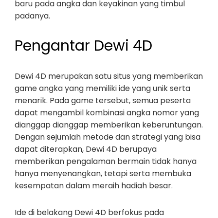
baru pada angka dan keyakinan yang timbul
padanya.
Pengantar Dewi 4D
Dewi 4D merupakan satu situs yang memberikan
game angka yang memiliki ide yang unik serta
menarik. Pada game tersebut, semua peserta
dapat mengambil kombinasi angka nomor yang
dianggap dianggap memberikan keberuntungan.
Dengan sejumlah metode dan strategi yang bisa
dapat diterapkan, Dewi 4D berupaya
memberikan pengalaman bermain tidak hanya
hanya menyenangkan, tetapi serta membuka
kesempatan dalam meraih hadiah besar.
Ide di belakang Dewi 4D berfokus pada