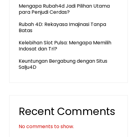
Mengapa Rubah4d Jadi Pilihan Utama
para Penjudi Cerdas?
Rubah 4D: Rekayasa Imajinasi Tanpa
Batas
Kelebihan Slot Pulsa: Mengapa Memilih
Indosat dan Tri?
Keuntungan Bergabung dengan Situs
Salju4D
Recent Comments
No comments to show.