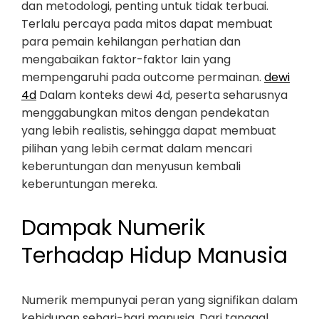
dan metodologi, penting untuk tidak terbuai.
Terlalu percaya pada mitos dapat membuat
para pemain kehilangan perhatian dan
mengabaikan faktor-faktor lain yang
mempengaruhi pada outcome permainan.
dewi
4d
Dalam konteks dewi 4d, peserta seharusnya
menggabungkan mitos dengan pendekatan
yang lebih realistis, sehingga dapat membuat
pilihan yang lebih cermat dalam mencari
keberuntungan dan menyusun kembali
keberuntungan mereka.
Dampak Numerik
Terhadap Hidup Manusia
Numerik mempunyai peran yang signifikan dalam
kehidupan sehari-hari manusia. Dari tanggal