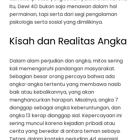
itu, Dewi 4D bukan saja menawan dalam hal
permainan, tapi serta dari segi pengalaman
psikologis serta sosial yang dimilikinya.
Kisah dan Realitas Angka
Dalam alam perjudian dan angka, mitos sering
kali memengaruhi pandangan masyarakat.
Sebagian besar orang percaya bahwa ada
angka-angka tertentu yang membawa nasib
baik atau kebalikannya, yang akan
menghancurkan harapan. Misalnya, angka 7
dianggap sebagai angka keberuntungan, dan
angka 13 kerap dianggap sial. Kepercayaan ini
sering muncul karena kejadian pribadi atau
cerita yang beredar di antara teman sebaya.
Tetapi, dalam konteks perjudian 4d, esensial