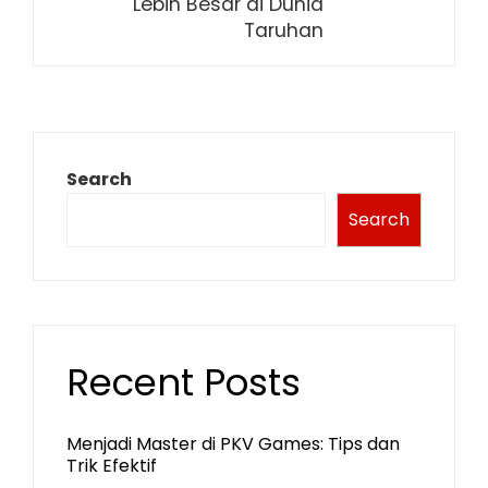
Lebih Besar di Dunia
Taruhan
Search
Search
Recent Posts
Menjadi Master di PKV Games: Tips dan
Trik Efektif