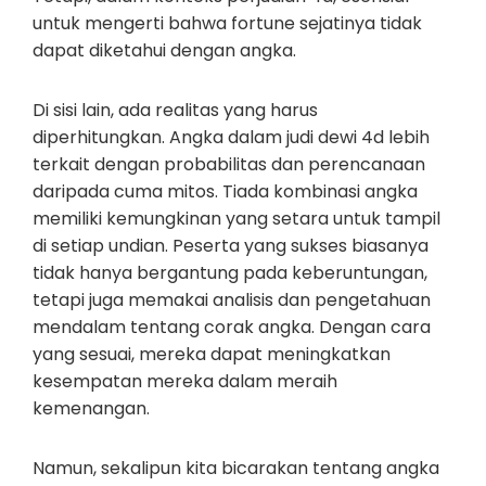
untuk mengerti bahwa fortune sejatinya tidak
dapat diketahui dengan angka.
Di sisi lain, ada realitas yang harus
diperhitungkan. Angka dalam judi dewi 4d lebih
terkait dengan probabilitas dan perencanaan
daripada cuma mitos. Tiada kombinasi angka
memiliki kemungkinan yang setara untuk tampil
di setiap undian. Peserta yang sukses biasanya
tidak hanya bergantung pada keberuntungan,
tetapi juga memakai analisis dan pengetahuan
mendalam tentang corak angka. Dengan cara
yang sesuai, mereka dapat meningkatkan
kesempatan mereka dalam meraih
kemenangan.
Namun, sekalipun kita bicarakan tentang angka