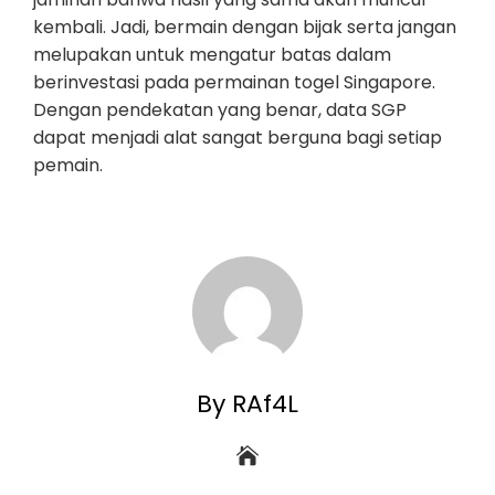
kembali. Jadi, bermain dengan bijak serta jangan
melupakan untuk mengatur batas dalam
berinvestasi pada permainan togel Singapore.
Dengan pendekatan yang benar, data SGP
dapat menjadi alat sangat berguna bagi setiap
pemain.
By RAf4L