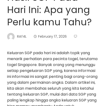
Hari Ini: Apa yang
Perlu kamu Tahu?
RAf4L
February 17, 2026
Keluaran SGP pada hari ini adalah topik yang
menarik perhatian para pecinta togel, terutama
togel Singapore. Banyak orang yang menunggu
setiap pengeluaran SGP yang, karena informasi
ini informasi ini sangat penting bagi orang-orang
yang dalam permainan angka. Dalam artikel ini,
kita akan membahas seluruh yang kita ketahui
tentang keluaran SGP, mulai dari data SGP yang
paling lengkap hingga angka keluaran SGP yang