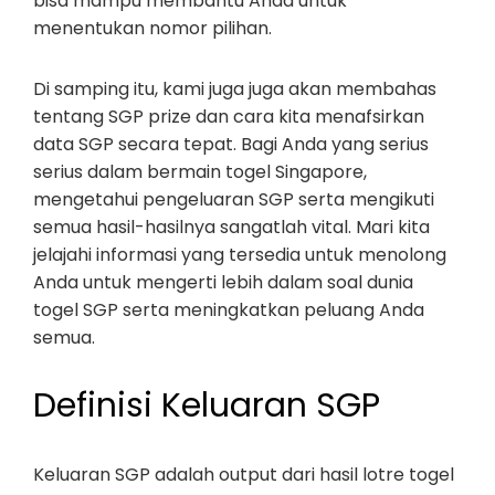
bisa mampu membantu Anda untuk
menentukan nomor pilihan.
Di samping itu, kami juga juga akan membahas
tentang SGP prize dan cara kita menafsirkan
data SGP secara tepat. Bagi Anda yang serius
serius dalam bermain togel Singapore,
mengetahui pengeluaran SGP serta mengikuti
semua hasil-hasilnya sangatlah vital. Mari kita
jelajahi informasi yang tersedia untuk menolong
Anda untuk mengerti lebih dalam soal dunia
togel SGP serta meningkatkan peluang Anda
semua.
Definisi Keluaran SGP
Keluaran SGP adalah output dari hasil lotre togel