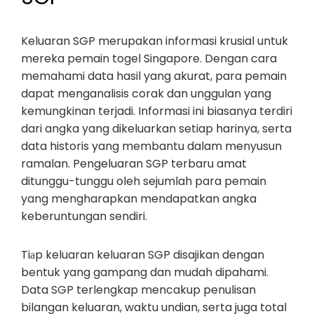
Keluaran SGP merupakan informasi krusial untuk
mereka pemain togel Singapore. Dengan cara
memahami data hasil yang akurat, para pemain
dapat menganalisis corak dan unggulan yang
kemungkinan terjadi. Informasi ini biasanya terdiri
dari angka yang dikeluarkan setiap harinya, serta
data historis yang membantu dalam menyusun
ramalan. Pengeluaran SGP terbaru amat
ditunggu-tunggu oleh sejumlah para pemain
yang mengharapkan mendapatkan angka
keberuntungan sendiri.
Tiаp keluaran keluaran SGP disajikan dengan
bentuk yang gampang dan mudah dipahami.
Data SGP terlengkap mencakup penulisan
bilangan keluaran, waktu undian, serta juga total