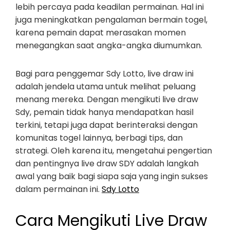
lebih percaya pada keadilan permainan. Hal ini
juga meningkatkan pengalaman bermain togel,
karena pemain dapat merasakan momen
menegangkan saat angka-angka diumumkan.
Bagi para penggemar Sdy Lotto, live draw ini
adalah jendela utama untuk melihat peluang
menang mereka. Dengan mengikuti live draw
Sdy, pemain tidak hanya mendapatkan hasil
terkini, tetapi juga dapat berinteraksi dengan
komunitas togel lainnya, berbagi tips, dan
strategi. Oleh karena itu, mengetahui pengertian
dan pentingnya live draw SDY adalah langkah
awal yang baik bagi siapa saja yang ingin sukses
dalam permainan ini.
Sdy Lotto
Cara Mengikuti Live Draw