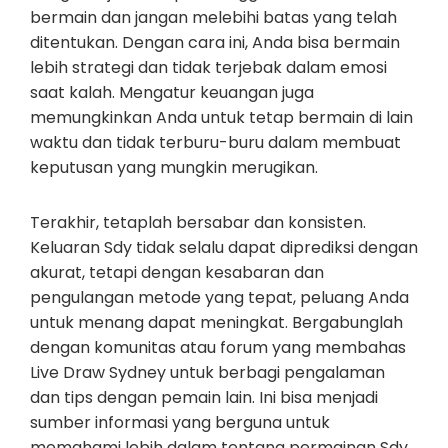
bermain dan jangan melebihi batas yang telah
ditentukan. Dengan cara ini, Anda bisa bermain
lebih strategi dan tidak terjebak dalam emosi
saat kalah. Mengatur keuangan juga
memungkinkan Anda untuk tetap bermain di lain
waktu dan tidak terburu-buru dalam membuat
keputusan yang mungkin merugikan.
Terakhir, tetaplah bersabar dan konsisten.
Keluaran Sdy tidak selalu dapat diprediksi dengan
akurat, tetapi dengan kesabaran dan
pengulangan metode yang tepat, peluang Anda
untuk menang dapat meningkat. Bergabunglah
dengan komunitas atau forum yang membahas
Live Draw Sydney untuk berbagi pengalaman
dan tips dengan pemain lain. Ini bisa menjadi
sumber informasi yang berguna untuk
memahami lebih dalam tentang permainan Sdy