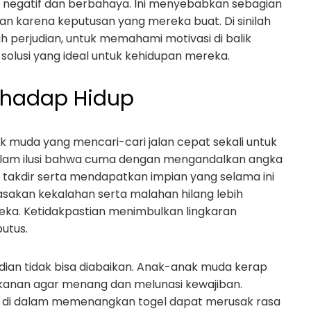
 negatif dan berbahaya. Ini menyebabkan sebagian
an karena keputusan yang mereka buat. Di sinilah
 perjudian, untuk memahami motivasi di balik
olusi yang ideal untuk kehidupan mereka.
rhadap Hidup
nak muda yang mencari-cari jalan cepat sekali untuk
alam ilusi bahwa cuma dengan mengandalkan angka
akdir serta mendapatkan impian yang selama ini
sakan kekalahan serta malahan hilang lebih
ka. Ketidakpastian menimbulkan lingkaran
utus.
rjudian tidak bisa diabaikan. Anak-anak muda kerap
kanan agar menang dan melunasi kewajiban.
 di dalam memenangkan togel dapat merusak rasa