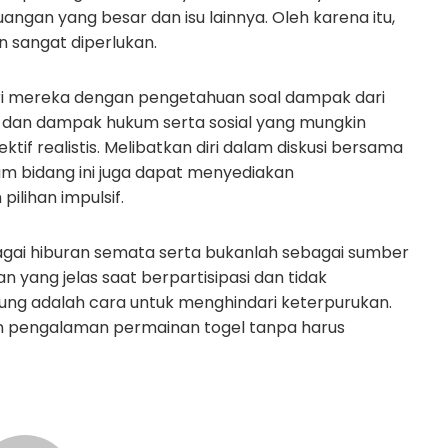
angan yang besar dan isu lainnya. Oleh karena itu,
sangat diperlukan.
iri mereka dengan pengetahuan soal dampak dari
el, dan dampak hukum serta sosial yang mungkin
if realistis. Melibatkan diri dalam diskusi bersama
am bidang ini juga dapat menyediakan
lihan impulsif.
bagai hiburan semata serta bukanlah sebagai sumber
ang jelas saat berpartisipasi dan tidak
ng adalah cara untuk menghindari keterpurukan.
n pengalaman permainan togel tanpa harus