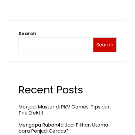
Search
Search
Recent Posts
Menjadi Master di PKV Games: Tips dan
Trik Efektif
Mengapa Rubah4d Jadi Pilihan Utama
para Penjudi Cerdas?