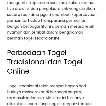
mengambil keputusan saat melakukan taruhan.
Live draw hk dan pengeluaran hk yang disajikan
secara real-time juga menambah kepercayaan
pemain terhadap transparansi permainan.
Dengan berbagai fitur ini, pemain merasa lebih
nyaman dan terlibat dalam pengalaman
bermain togel secara online.
Perbedaan Togel
Tradisional dan Togel
Online
Togel tradisional telah menjadi bagian dari
budaya masyarakat di berbagai negara,
termasuk Indonesia. Aktivitas ini biasanya
dilakukan secara langsung di tempat-tempat