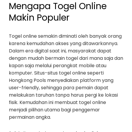
Mengapa Togel Online
Makin Populer
Togel online semakin diminati oleh banyak orang
karena kemudahan akses yang ditawarkannya.
Dalam era digital saat ini, masyarakat dapat
dengan mudah bermain togel dari mana saja dan
kapan saja melalui perangkat mobile atau
komputer. Situs-situs togel online seperti
Hongkong Pools menyediakan platform yang
user-friendly, sehingga para pemain dapat
melakukan taruhan tanpa harus pergi ke lokasi
fisik. Kemudahan ini membuat togel online
menjadi pilihan utama bagi penggemar
permainan angka.