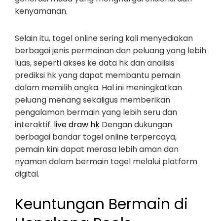
kenyamanan.
Selain itu, togel online sering kali menyediakan
berbagai jenis permainan dan peluang yang lebih
luas, seperti akses ke data hk dan analisis
prediksi hk yang dapat membantu pemain
dalam memilih angka. Hal ini meningkatkan
peluang menang sekaligus memberikan
pengalaman bermain yang lebih seru dan
interaktif.
live draw hk
Dengan dukungan
berbagai bandar togel online terpercaya,
pemain kini dapat merasa lebih aman dan
nyaman dalam bermain togel melalui platform
digital.
Keuntungan Bermain di