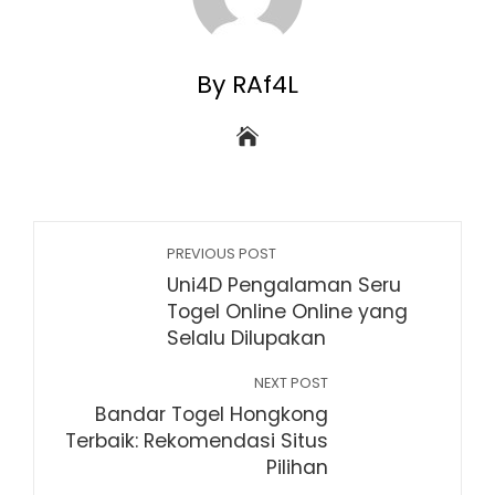
By RAf4L
PREVIOUS POST
Uni4D Pengalaman Seru
Togel Online Online yang
Selalu Dilupakan
NEXT POST
Bandar Togel Hongkong
Terbaik: Rekomendasi Situs
Pilihan