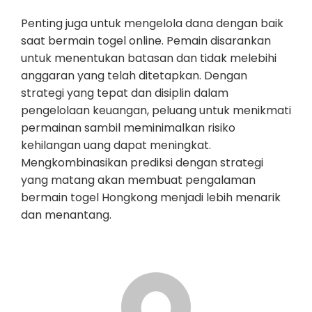
Penting juga untuk mengelola dana dengan baik
saat bermain togel online. Pemain disarankan
untuk menentukan batasan dan tidak melebihi
anggaran yang telah ditetapkan. Dengan
strategi yang tepat dan disiplin dalam
pengelolaan keuangan, peluang untuk menikmati
permainan sambil meminimalkan risiko
kehilangan uang dapat meningkat.
Mengkombinasikan prediksi dengan strategi
yang matang akan membuat pengalaman
bermain togel Hongkong menjadi lebih menarik
dan menantang.