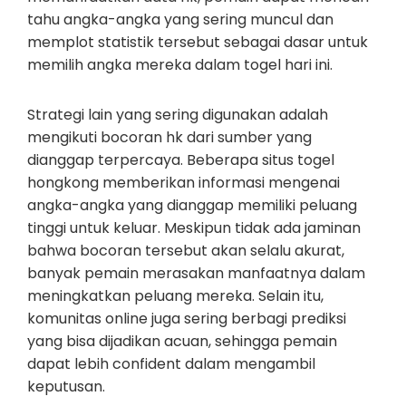
tahu angka-angka yang sering muncul dan
memplot statistik tersebut sebagai dasar untuk
memilih angka mereka dalam togel hari ini.
Strategi lain yang sering digunakan adalah
mengikuti bocoran hk dari sumber yang
dianggap terpercaya. Beberapa situs togel
hongkong memberikan informasi mengenai
angka-angka yang dianggap memiliki peluang
tinggi untuk keluar. Meskipun tidak ada jaminan
bahwa bocoran tersebut akan selalu akurat,
banyak pemain merasakan manfaatnya dalam
meningkatkan peluang mereka. Selain itu,
komunitas online juga sering berbagi prediksi
yang bisa dijadikan acuan, sehingga pemain
dapat lebih confident dalam mengambil
keputusan.