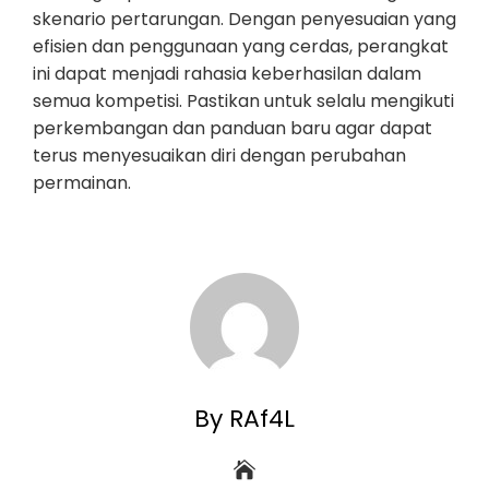
skenario pertarungan. Dengan penyesuaian yang
efisien dan penggunaan yang cerdas, perangkat
ini dapat menjadi rahasia keberhasilan dalam
semua kompetisi. Pastikan untuk selalu mengikuti
perkembangan dan panduan baru agar dapat
terus menyesuaikan diri dengan perubahan
permainan.
By RAf4L