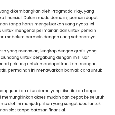
yang dikembangkan oleh Pragmatic Play, yang
 finansial. Dalam mode demo ini, pemain dapat
an tanpa harus mengeluarkan uang nyata. Ini
u untuk mengenal permainan dan untuk pemain
baru sebelum bermain dengan uang sebenarnya.
sa yang menawan, lengkap dengan grafis yang
 diundang untuk bergabung dengan misi luar
ncari peluang untuk mendapatkan kemenangan
atis, permainan ini menawarkan banyak cara untuk
enggunakan akun demo yang disediakan tanpa
 ini memungkinkan akses mudah dan cepat ke seluruh
slot ini menjadi pilihan yang sangat ideal untuk
an slot tanpa batasan finansial.