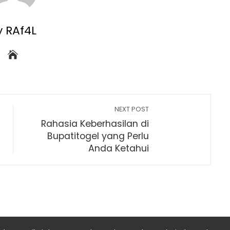
y RAf4L
NEXT POST
Rahasia Keberhasilan di
Bupatitogel yang Perlu
Anda Ketahui