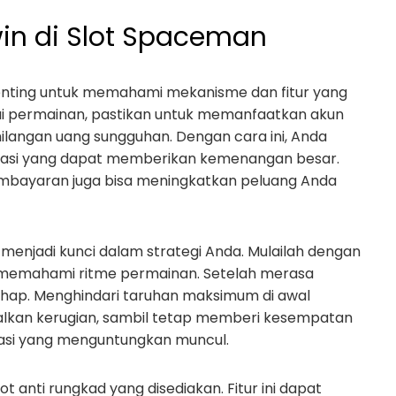
in di Slot Spaceman
enting untuk memahami mekanisme dan fitur yang
ai permainan, pastikan untuk memanfaatkan akun
hilangan uang sungguhan. Dengan cara ini, Anda
inasi yang dapat memberikan kemenangan besar.
mbayaran juga bisa meningkatkan peluang Anda
 menjadi kunci dalam strategi Anda. Mulailah dengan
 memahami ritme permainan. Setelah merasa
tahap. Menghindari taruhan maksimum di awal
kan kerugian, sambil tetap memberi kesempatan
asi yang menguntungkan muncul.
t anti rungkad yang disediakan. Fitur ini dapat