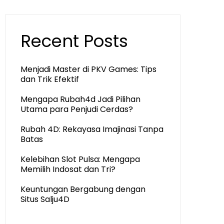
Recent Posts
Menjadi Master di PKV Games: Tips
dan Trik Efektif
Mengapa Rubah4d Jadi Pilihan
Utama para Penjudi Cerdas?
Rubah 4D: Rekayasa Imajinasi Tanpa
Batas
Kelebihan Slot Pulsa: Mengapa
Memilih Indosat dan Tri?
Keuntungan Bergabung dengan
Situs Salju4D