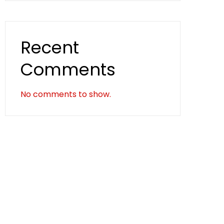
Recent
Comments
No comments to show.