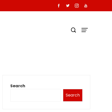
Search
Search