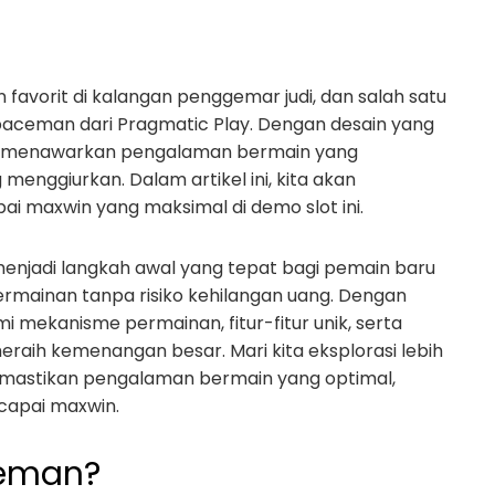
n favorit di kalangan penggemar judi, dan salah satu
paceman dari Pragmatic Play. Dengan desain yang
n menawarkan pengalaman bermain yang
nggiurkan. Dalam artikel ini, kita akan
 maxwin yang maksimal di demo slot ini.
jadi langkah awal yang tepat bagi pemain baru
rmainan tanpa risiko kehilangan uang. Dengan
ekanisme permainan, fitur-fitur unik, serta
raih kemenangan besar. Mari kita eksplorasi lebih
 memastikan pengalaman bermain yang optimal,
capai maxwin.
ceman?