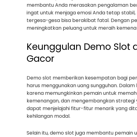
membantu Anda merasakan pengalaman berm
ingat untuk menjaga emosi Anda tetap stabil
tergesa-gesa bisa berakibat fatal. Dengan 
meningkatkan peluang untuk meraih kemenan
Keunggulan Demo Slot 
Gacor
Demo slot memberikan kesempatan bagi pe
harus menggunakan uang sungguhan. Dalam ko
karena memungkinkan pemain untuk memaha
kemenangan, dan mengembangkan strategi y
dapat menjelajahi fitur-fitur menarik yang di
kehilangan modal.
Selain itu, demo slot juga membantu pemain