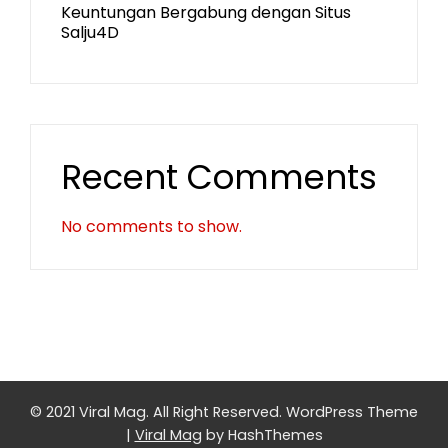
Keuntungan Bergabung dengan Situs
Salju4D
Recent Comments
No comments to show.
© 2021 Viral Mag. All Right Reserved.
WordPress Theme
|
Viral Mag
by HashThemes