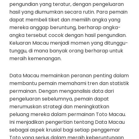
pengundian yang teratur, dengan pengeluaran
hasil yang diumumkan secara rutin. Para pemain
dapat membeli tiket dan memilih angka yang
mereka anggap beruntung, berharap angka-
angka tersebut cocok dengan hasil pengundian.
Keluaran Macau menjadi momen yang ditunggu-
tunggu, di mana banyak orang berharap untuk
meraih kemenangan.
Data Macau memainkan peranan penting dalam
membantu pemain memahami tren dan statistik
permainan. Dengan menganalisis data dari
pengeluaran sebelumnya, pemain dapat
merumuskan strategi dan meningkatkan
peluang mereka dalam permainan Toto Macau.
Ini menjadikan pengertian tentang Data Macau
sebagai aspek krusial bagi setiap penggemar
Toto yang serius dalam meraih keberuntungan