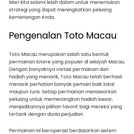
Mari kita selami lebih dalam untuk menemukan
strategi yang dapat meningkatkan peluang
kemenangan Anda.
Pengenalan Toto Macau
Toto Macau merupakan salah satu bentuk
permainan lotere yang populer di wilayah Macau.
Dengan banyaknya variasi permainan dan
hadiah yang menarik, Toto Macau telah berhasil
menarik perhatian banyak pemain baik lokal
maupun turis. Setiap permainan menawarkan
peluang untuk memenangkan hadiah besar,
menjadikannya pilihan favorit bagi mereka yang
tertarik dengan dunia perjudian.
Permainan ini beroperasi berdasarkan sistem