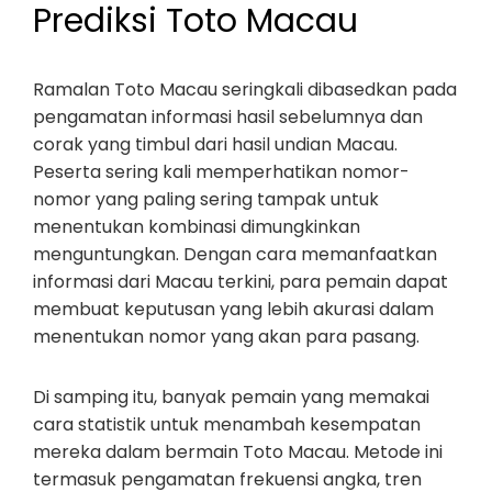
Prediksi Toto Macau
Ramalan Toto Macau seringkali dibasedkan pada
pengamatan informasi hasil sebelumnya dan
corak yang timbul dari hasil undian Macau.
Peserta sering kali memperhatikan nomor-
nomor yang paling sering tampak untuk
menentukan kombinasi dimungkinkan
menguntungkan. Dengan cara memanfaatkan
informasi dari Macau terkini, para pemain dapat
membuat keputusan yang lebih akurasi dalam
menentukan nomor yang akan para pasang.
Di samping itu, banyak pemain yang memakai
cara statistik untuk menambah kesempatan
mereka dalam bermain Toto Macau. Metode ini
termasuk pengamatan frekuensi angka, tren