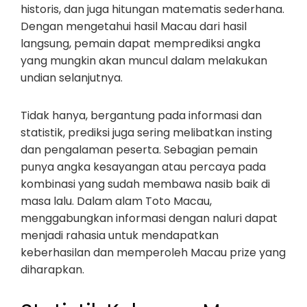
historis, dan juga hitungan matematis sederhana.
Dengan mengetahui hasil Macau dari hasil
langsung, pemain dapat memprediksi angka
yang mungkin akan muncul dalam melakukan
undian selanjutnya.
Tidak hanya, bergantung pada informasi dan
statistik, prediksi juga sering melibatkan insting
dan pengalaman peserta. Sebagian pemain
punya angka kesayangan atau percaya pada
kombinasi yang sudah membawa nasib baik di
masa lalu. Dalam alam Toto Macau,
menggabungkan informasi dengan naluri dapat
menjadi rahasia untuk mendapatkan
keberhasilan dan memperoleh Macau prize yang
diharapkan.