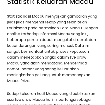
Statistik Keluaran Macau
Statistik hasil Macau menyajikan gambaran yang
jelas jelas mengenai rekap yang telah telah
terlaksana pada permainan Toto Macau. Dengan
analisis terhadap informasi Macau yang lalu,
beberapa pemain dapat mengetahui corak dan
kecenderungan yang sering muncul. Data ini
sangat bermanfaat untuk proses keputusan
dalam menetapkan angka dalam live draw
Macau yang akan mendatang. Mencermati
nomor-nomor yang sering keluar akan
meningkatkan peluang untuk memenangkan
Macau Prize.
Setiap keluaran hasil Macau yang dipublikasikan
usai live draw Macau hari ini berfungsi sebagai