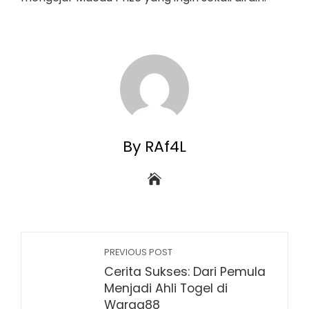
By RAf4L
PREVIOUS POST
Cerita Sukses: Dari Pemula
Menjadi Ahli Togel di
Warga88