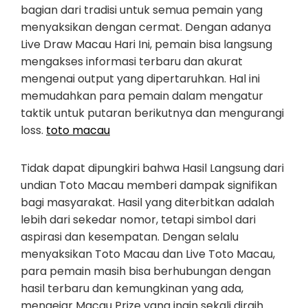
bagian dari tradisi untuk semua pemain yang
menyaksikan dengan cermat. Dengan adanya
Live Draw Macau Hari Ini, pemain bisa langsung
mengakses informasi terbaru dan akurat
mengenai output yang dipertaruhkan. Hal ini
memudahkan para pemain dalam mengatur
taktik untuk putaran berikutnya dan mengurangi
loss.
toto macau
Tidak dapat dipungkiri bahwa Hasil Langsung dari
undian Toto Macau memberi dampak signifikan
bagi masyarakat. Hasil yang diterbitkan adalah
lebih dari sekedar nomor, tetapi simbol dari
aspirasi dan kesempatan. Dengan selalu
menyaksikan Toto Macau dan Live Toto Macau,
para pemain masih bisa berhubungan dengan
hasil terbaru dan kemungkinan yang ada,
mengejar Macau Prize yang ingin sekali diraih.